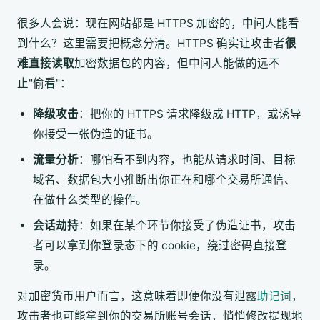
很多人会说：现在网站都是 HTTPS 加密的，中间人能看
到什么？这里需要把概念分清。HTTPS 确实让攻击者
很
难直接读取
加密数据包的内容，但中间人能做的远不
止"偷看"：
降级攻击
：把你的 HTTPS 请求降级成 HTTP，或诱导
你接受一张伪造的证书。
流量分析
：哪怕看不到内容，也能从请求时间、目标
域名、数据包大小推断出你正在和哪个交易所通信、
在做什么类型的操作。
会话劫持
：如果在某个环节你接受了伪造证书，攻击
者可以拿到你登录态下的 cookie，绕过密码直接登
录。
对加密货币用户而言，这意味着即便你没有泄露
助记词
，
攻击者也可能拿到你的交易所账号会话，悄悄修改提现地