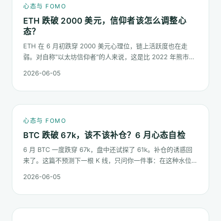
心态与 FOMO
ETH 跌破 2000 美元，信仰者该怎么调整心
态？
ETH 在 6 月初跌穿 2000 美元心理位，链上活跃度也在走
弱。对自称"以太坊信仰者"的人来说，这是比 2022 年熊市更
微妙的一次心态测试：它不是一根明显的大阴线，而是一段被
2026-06-05
慢慢磨低的价格。
心态与 FOMO
BTC 跌破 67k，该不该补仓？6 月心态自检
6 月 BTC 一度跌穿 67k，盘中还试探了 61k。补仓的诱惑回
来了。这篇不预测下一根 K 线，只问你一件事：在这种水位面
对"逢低买入"的冲动，你的心态该按哪几条规矩走。
2026-06-05