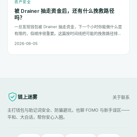
资产安全
被 Drainer 抽走资金后，还有什么挽救路径
吗？
一旦发现钱包被 Drainer 抽走资金，下一个小时你能做什么是
有限的，但顺序很重要。这篇按时间线把可能的挽救路径排一
遍：链上追踪、平台冻结请求、合规报案、混币器盲点的现
2026-06-05
实，以及更长期的善后。
链上迷雾
关于
联系
主打钱包与助记词安全、防骗避坑，也聊 FOMO 与新手误区——
平和、大白话，帮你安心入圈。