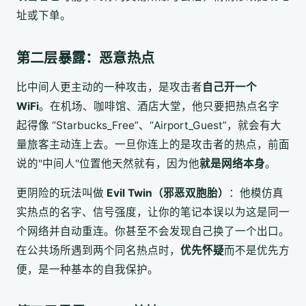
址或下单。
第二层暴露：恶意热点
比中间人更主动的一种攻击，是攻击者
自己开一个
WiFi
。在机场、咖啡馆、酒店大堂，他只要把热点名字
起得像 “Starbucks_Free”、“Airport_Guest”，就会有大
量旅客主动连上去。一旦你连上的是攻击者的热点，前面
说的"中间人"位置他天然就有，因为他
就是网络本身
。
更阴险的玩法叫做
Evil Twin（邪恶双胞胎）
：他模仿真
实热点的名字、信号强度，让你的笔记本误以为这是同一
个网络并自动重连。你甚至不会发现自己换了一个出口。
在公共场所遇到两个同名热点时，
优先怀疑
而不是优先方
便，是一种基本的自我保护。