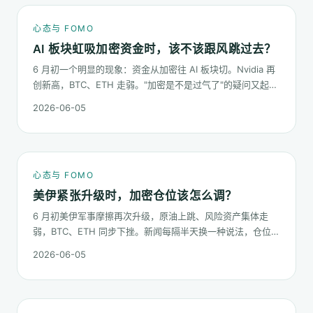
心态与 FOMO
AI 板块虹吸加密资金时，该不该跟风跳过去？
6 月初一个明显的现象：资金从加密往 AI 板块切。Nvidia 再
创新高，BTC、ETH 走弱。"加密是不是过气了"的疑问又起来
了。这篇不预测哪个板块下半年更猛，只回答：板块虹吸时，
2026-06-05
你的心态该怎么稳。
心态与 FOMO
美伊紧张升级时，加密仓位该怎么调？
6 月初美伊军事摩擦再次升级，原油上跳、风险资产集体走
弱，BTC、ETH 同步下挫。新闻每隔半天换一种说法，仓位却
不能每隔半天换一次。这篇梳理在地缘冲击下，加密持仓应当
2026-06-05
按哪几条规矩走。