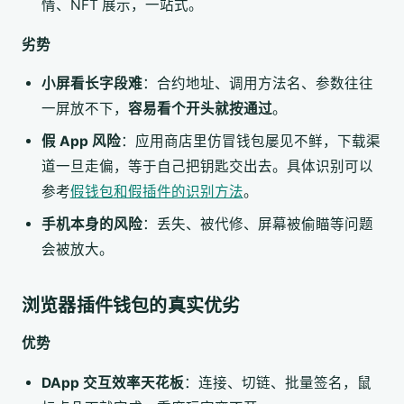
情、NFT 展示，一站式。
劣势
小屏看长字段难
：合约地址、调用方法名、参数往往
一屏放不下，
容易看个开头就按通过
。
假 App 风险
：应用商店里仿冒钱包屡见不鲜，下载渠
道一旦走偏，等于自己把钥匙交出去。具体识别可以
参考
假钱包和假插件的识别方法
。
手机本身的风险
：丢失、被代修、屏幕被偷瞄等问题
会被放大。
浏览器插件钱包的真实优劣
优势
DApp 交互效率天花板
：连接、切链、批量签名，鼠