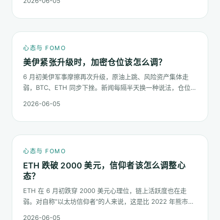
2026-06-05
你的心态该怎么稳。
心态与 FOMO
美伊紧张升级时，加密仓位该怎么调？
6 月初美伊军事摩擦再次升级，原油上跳、风险资产集体走
弱，BTC、ETH 同步下挫。新闻每隔半天换一种说法，仓位却
不能每隔半天换一次。这篇梳理在地缘冲击下，加密持仓应当
2026-06-05
按哪几条规矩走。
心态与 FOMO
ETH 跌破 2000 美元，信仰者该怎么调整心
态？
ETH 在 6 月初跌穿 2000 美元心理位，链上活跃度也在走
弱。对自称"以太坊信仰者"的人来说，这是比 2022 年熊市更
微妙的一次心态测试：它不是一根明显的大阴线，而是一段被
2026-06-05