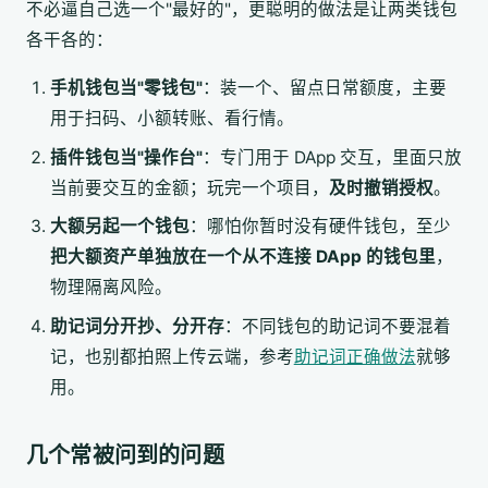
不必逼自己选一个"最好的"，更聪明的做法是让两类钱包
各干各的：
手机钱包当"零钱包"
：装一个、留点日常额度，主要
用于扫码、小额转账、看行情。
插件钱包当"操作台"
：专门用于 DApp 交互，里面只放
当前要交互的金额；玩完一个项目，
及时撤销授权
。
大额另起一个钱包
：哪怕你暂时没有硬件钱包，至少
把大额资产单独放在一个从不连接 DApp 的钱包里
，
物理隔离风险。
助记词分开抄、分开存
：不同钱包的助记词不要混着
记，也别都拍照上传云端，参考
助记词正确做法
就够
用。
几个常被问到的问题