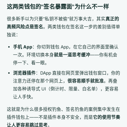
这两类钱包的"签名暴露面"为什么不一样
很多新手以为只要"私钥不被偷"就万事大吉，其实
真正的
高频风险点是签名
。两类钱包在签名这一步的差别值得单
独说：
手机 App
：你切到钱包 App，在它自己的界面里确认
一次。环境切换本身
就是一道思考缓冲
——你有机会
停一下、看一眼。
浏览器插件
：DApp 直接在网页里弹出钱包窗口，你的
注意力还停在那个网页上，
很容易顺手就批准
。再叠
加各种诱导式 UI（倒计时、限量、白名单），更容易
让人手快。
这就是为什么很多授权钓鱼、签名钓鱼的案例集中发生在
插件钱包上——不是插件本身不安全，而是
它的使用节奏
让人更容易跳过思考
。