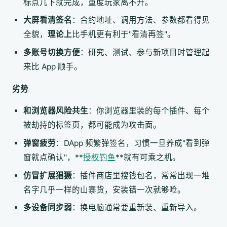
标点几下就完成，重度玩家离不开。
大屏看清签名
：合约地址、调用方法、参数都看得见
全貌，
理论上
比手机更有利于"看清再签"。
多账号切换方便
：研究、测试、参与新项目时管理起
来比 App 顺手。
劣势
和浏览器风险共生
：你浏览器里装的每个插件、每个
被劫持的标签页，都可能成为攻击面。
弹窗疲劳
：DApp 频繁弹签名，习惯一旦养成"看到弹
窗就点确认"，**
授权钓鱼
**就有可乘之机。
仿冒扩展猖獗
：插件商店里搜钱包名，常常出现一堆
名字几乎一样的山寨货，安装错一次就够呛。
多设备同步弱
：换电脑通常要重新装、重新导入。