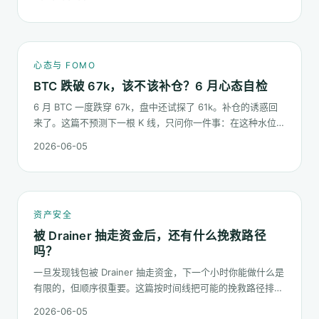
慢慢磨低的价格。
心态与 FOMO
BTC 跌破 67k，该不该补仓？6 月心态自检
6 月 BTC 一度跌穿 67k，盘中还试探了 61k。补仓的诱惑回
来了。这篇不预测下一根 K 线，只问你一件事：在这种水位面
对"逢低买入"的冲动，你的心态该按哪几条规矩走。
2026-06-05
资产安全
被 Drainer 抽走资金后，还有什么挽救路径
吗？
一旦发现钱包被 Drainer 抽走资金，下一个小时你能做什么是
有限的，但顺序很重要。这篇按时间线把可能的挽救路径排一
遍：链上追踪、平台冻结请求、合规报案、混币器盲点的现
2026-06-05
实，以及更长期的善后。