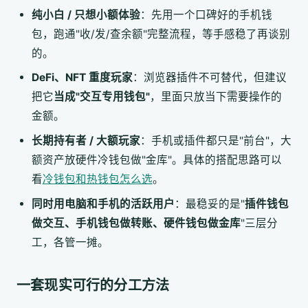
纯小白 / 只想小额体验
：先用一个口碑好的手机钱
包，跑通"收/发/查余额"完整流程，等手感稳了再谈别
的。
DeFi、NFT 重度玩家
：浏览器插件不可替代，但建议
把它
当成"交互专用钱包"
，里面只放当下需要操作的
金额。
长期持有者 / 大额玩家
：手机或插件都只是"前台"，大
额资产放硬件冷钱包做"金库"。具体的搭配思路可以
看
冷钱包和热钱包怎么选
。
同时用电脑和手机的活跃用户
：最稳妥的是"
插件钱包
做交互、手机钱包做转账、硬件钱包做金库
"三层分
工，各管一摊。
一套现实可行的分工方法