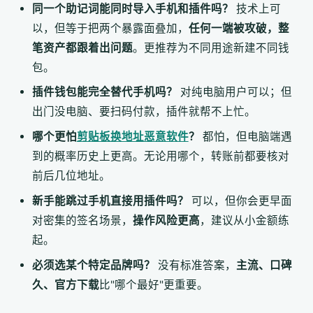
同一个助记词能同时导入手机和插件吗？
技术上可
以，但等于把两个暴露面叠加，
任何一端被攻破，整
笔资产都跟着出问题
。更推荐为不同用途新建不同钱
包。
插件钱包能完全替代手机吗？
对纯电脑用户可以；但
出门没电脑、要扫码付款，插件就帮不上忙。
哪个更怕
剪贴板换地址恶意软件
？
都怕，但电脑端遇
到的概率历史上更高。无论用哪个，转账前都要核对
前后几位地址。
新手能跳过手机直接用插件吗？
可以，但你会更早面
对密集的签名场景，
操作风险更高
，建议从小金额练
起。
必须选某个特定品牌吗？
没有标准答案，
主流、口碑
久、官方下载
比"哪个最好"更重要。