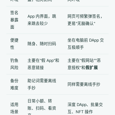
签名
App 内界面，跳
网页可频繁弹签名，
暴露
来跳去较少
更易"无脑确认"
面
便捷
坐在电脑前 DApp 交
随身、随时扫码
性
互极顺手
钓鱼
主要在"假 App"和
主要在"假网站""恶
风险
恶意链接
意授权"和
假扩展
备份
助记词需要离线
同样需要离线手抄
难度
手抄
日常小额、转
适用
深度 DApp、批量交
账、扫码、看资
场景
互、NFT 操作