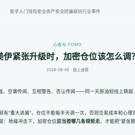
新手入门
钱包安全
资产安全
防骗避坑
行业事件
心态与 FOMO
美伊紧张升级时，加密仓位该怎么调
2026-06-05 · 链上迷雾
截、空袭传闻、互相警告、否认传闻——同一天原油短线上跳超 5%
就有"重大进展"，仓位不能每半天调一次，否则交易成本和心理
是：地缘冲击下，加密仓位
应当按哪几条规矩走
，才能把"紧张