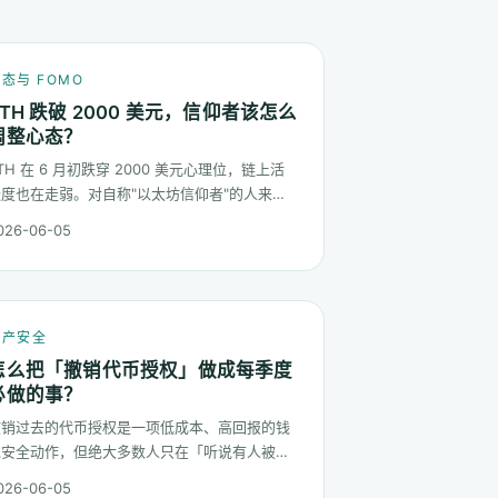
态与 FOMO
ETH 跌破 2000 美元，信仰者该怎么
调整心态？
TH 在 6 月初跌穿 2000 美元心理位，链上活
跃度也在走弱。对自称"以太坊信仰者"的人来
，这是比 2022 年熊市更微妙的一次心态测
026-06-05
试：它不是一根明显的大阴线，而是一段被慢慢
磨低的价格。
资产安全
怎么把「撤销代币授权」做成每季度
必做的事？
撤销过去的代币授权是一项低成本、高回报的钱
包安全动作，但绝大多数人只在「听说有人被抽
干」那一刻才会做一次。这篇把它做成一套每季
026-06-05