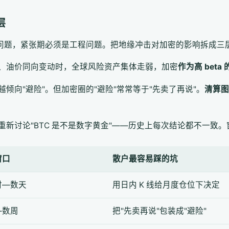
层
学问题，紧张期必须是工程问题。把地缘冲击对加密的影响拆成三
、油价同向变动时，全球风险资产集体走弱，加密
作为高 beta
倾向"避险"。但加密圈的"避险"常常等于"先卖了再说"。
清算图
重新讨论"BTC 是不是数字黄金"——历史上每次结论都不一致
窗口
散户最容易踩的坑
时—数天
用日内 K 线给月度仓位下决定
—数周
把"先卖再说"包装成"避险"