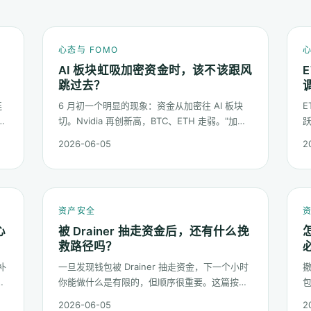
心态与 FOMO
心
AI 板块虹吸加密资金时，该不该跟风
跳过去？
连
6 月初一个明显的现象：资金从加密往 AI 板块
E
产
切。Nvidia 再创新高，BTC、ETH 走弱。"加密
理
是不是过气了"的疑问又起来了。这篇不预测哪个
说
2026-06-05
2
板块下半年更猛，只回答：板块虹吸时，你的心
态该怎么稳。
资产安全
心
被 Drainer 抽走资金后，还有什么挽
救路径吗？
补
一旦发现钱包被 Drainer 抽走资金，下一个小时
问
你能做什么是有限的，但顺序很重要。这篇按时
，
间线把可能的挽救路径排一遍：链上追踪、平台
2026-06-05
2