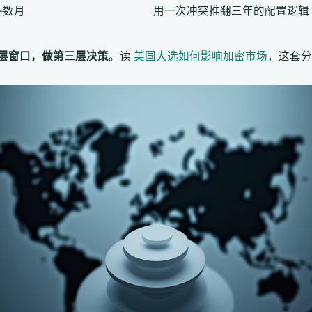
—数月
用一次冲突推翻三年的配置逻辑
层窗口，做第三层决策
。读
美国大选如何影响加密市场
，这套分