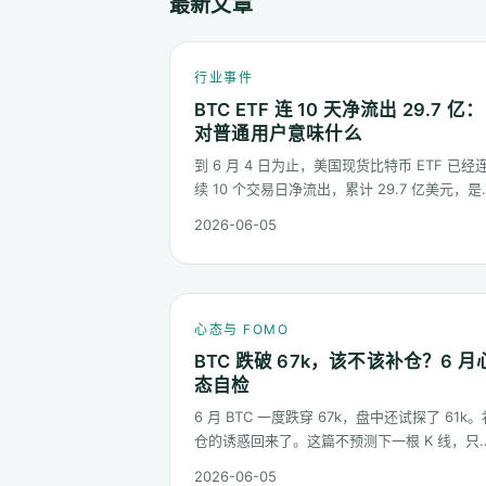
最新文章
行业事件
BTC ETF 连 10 天净流出 29.7 亿：
对普通用户意味什么
到 6 月 4 日为止，美国现货比特币 ETF 已经
续 10 个交易日净流出，累计 29.7 亿美元，是
品上线以来最长的连续流出窗口之一。这篇梳
2026-06-05
这串数字到底说明了什么、又不能说明什么。
心态与 FOMO
BTC 跌破 67k，该不该补仓？6 月
态自检
6 月 BTC 一度跌穿 67k，盘中还试探了 61k。
仓的诱惑回来了。这篇不预测下一根 K 线，只
你一件事：在这种水位面对"逢低买入"的冲动
2026-06-05