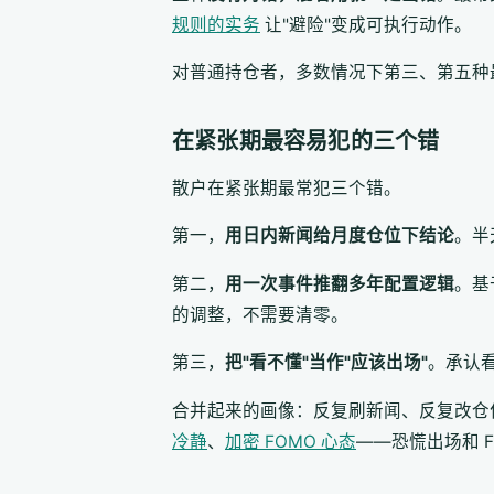
规则的实务
让"避险"变成可执行动作。
对普通持仓者，多数情况下第三、第五种
在紧张期最容易犯的三个错
散户在紧张期最常犯三个错。
第一，
用日内新闻给月度仓位下结论
。半
第二，
用一次事件推翻多年配置逻辑
。基
的调整，不需要清零。
第三，
把"看不懂"当作"应该出场"
。承认
合并起来的画像：反复刷新闻、反复改仓位
冷静
、
加密 FOMO 心态
——恐慌出场和 