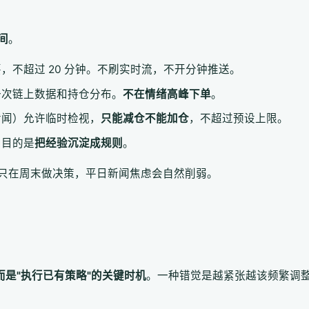
间
。
，不超过 20 分钟。不刷实时流，不开分钟推送。
一次链上数据和持仓分布。
不在情绪高峰下单
。
传闻）允许临时检视，
只能减仓不能加仓
，不超过预设上限。
，目的是
把经验沉淀成规则
。
只在周末做决策，平日新闻焦虑会自然削弱。
而是"执行已有策略"的关键时机
。一种错觉是越紧张越该频繁调