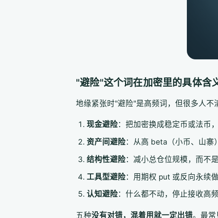
"避险"这个词在加密里的具体含
地缘紧张时"避险"是高频词，但很多人不
现金避险
：把加密换成稳定币或法币
资产间避险
：从高 beta（小币、山寨
结构性避险
：减小总仓位规模，而不
工具型避险
：用期权 put 或反向永续
认知避险
：什么都不动，停止接收高
五种
没有对错，混着用就一定出错
。最常