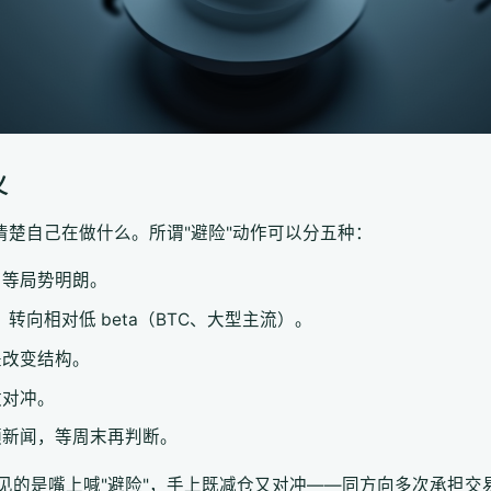
义
清楚自己在做什么。所谓"避险"动作可以分五种：
，等局势明朗。
）转向相对低 beta（BTC、大型主流）。
是改变结构。
做对冲。
频新闻，等周末再判断。
见的是嘴上喊"避险"，手上既减仓又对冲——同方向多次承担