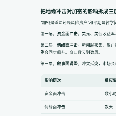
把地缘冲击对加密的影响拆成三
"加密是避险还是风险资产"和平期是哲
第一层，
资金面冲击
。美元、美债收益率
第二层，
情绪面冲击
。新闻越密集，散户越
例
会同步飙升。窗口数天到数周。
第三层，
叙事面调整
。冲突延烧，市场会
影响层次
反应
资金面冲击
数小
情绪面冲击
数天