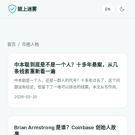
链上迷雾
EN
首页
/ 币圈人物
中本聪到底是不是一个人？十多年悬案，从几
条线索重新看一遍
中本聪是一个人，还是一群人的代号？十多年过去了，这个问
题没有结论，但留下了一堆可以拼合的线索。本文从写作风
格、时区、技术栈、邮件群档案四条线索出发，看"个人
2026-05-30
论"与"团队论"各自能站住多少。
Brian Armstrong 是谁？Coinbase 创始人故
事