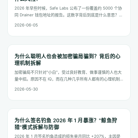
2026 年早些时候，Safe Labs 公布了一份覆盖约 5000 个协
同 Drainer 钱包地址的报告。这数字背后到底是什么意思？是
不是真的有那么多攻击者？这篇把这份报告拆开讲，再讨论普
2026-06-05
通持币人应该怎么调整自己的防御动作。
为什么聪明人也会被加密骗局骗到？背后的心
理机制拆解
加密骗局不只针对"小白"，受过良好教育、做事谨慎的人也大
量中招。原因不在 IQ，而在几种几乎所有人都有的心理机制
被精准利用。本文逐条拆解。
2026-05-30
为什么签名钓鱼 2026 年 1 月暴涨？"鲸鱼狩
猎"模式拆解与防御
2026 年 1 月签名钓鱼造成的损失单月同比 +207%，主因是