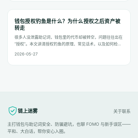
钱包授权钓鱼是什么？为什么授权之后资产被
转走
很多人没泄露助记词，钱包里的代币却被转空，问题往往出在
“授权”。本文讲清授权钓鱼的原理、常见话术，以及如何检查
和撤销危险授权。
2026-05-27
链上迷雾
关于
联系
主打钱包与助记词安全、防骗避坑，也聊 FOMO 与新手误区——
平和、大白话，帮你安心入圈。