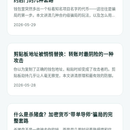
约后门的几种套路
钱包里突然多出一个标着知名项目名字的代币——这往往是骗
局的第一步。本文讲清几种合约级骗局的玩法，以及怎么用合
约代码、持币人分布、社交媒体溯源去判断它是不是假的。
2026-05-29
剪贴板地址被悄悄替换：转账时最阴险的一种
攻击
你以为复制了正确的钱包地址，粘贴时却变成了攻击者的。剪
贴板劫持几乎让人毫无察觉，本文讲清原理和最有效的防御。
2026-05-28
什么是杀猪盘？加密货币“带单导师”骗局的完
整套路
杀猪盘不是一夜骗走你的钱，而是用几周时间养熟感情和信