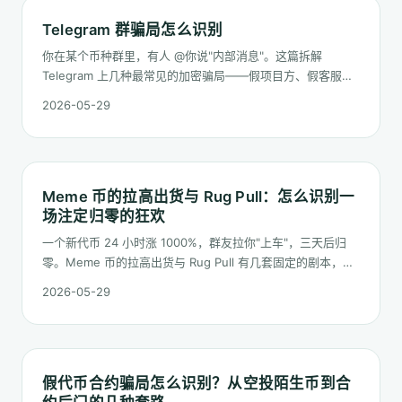
Telegram 群骗局怎么识别
你在某个币种群里，有人 @你说"内部消息"。这篇拆解
Telegram 上几种最常见的加密骗局——假项目方、假客服、
假空投、链接里加 bot 给钱包授权——并给出几条几乎不会失
2026-05-29
手的识别信号。
Meme 币的拉高出货与 Rug Pull：怎么识别一
场注定归零的狂欢
一个新代币 24 小时涨 1000%，群友拉你"上车"，三天后归
零。Meme 币的拉高出货与 Rug Pull 有几套固定的剧本，本
文把它们和识别工具一并讲清。
2026-05-29
假代币合约骗局怎么识别？从空投陌生币到合