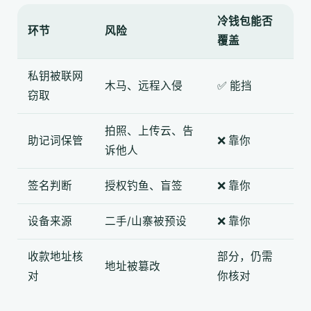
冷钱包能否
环节
风险
覆盖
私钥被联网
木马、远程入侵
✅ 能挡
窃取
拍照、上传云、告
助记词保管
❌ 靠你
诉他人
签名判断
授权钓鱼、盲签
❌ 靠你
设备来源
二手/山寨被预设
❌ 靠你
收款地址核
部分，仍需
地址被篡改
对
你核对