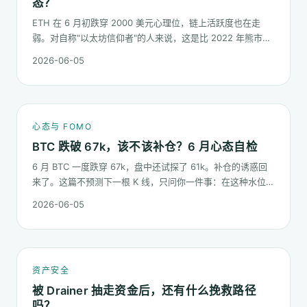
态？
ETH 在 6 月初跌穿 2000 美元心理位，链上活跃度也在走
弱。对自称"以太坊信仰者"的人来说，这是比 2022 年熊市更
微妙的一次心态测试：它不是一根明显的大阴线，而是一段被
2026-06-05
慢慢磨低的价格。
心态与 FOMO
BTC 跌破 67k，该不该补仓？6 月心态自检
6 月 BTC 一度跌穿 67k，盘中还试探了 61k。补仓的诱惑回
来了。这篇不预测下一根 K 线，只问你一件事：在这种水位面
对"逢低买入"的冲动，你的心态该按哪几条规矩走。
2026-06-05
资产安全
被 Drainer 抽走资金后，还有什么挽救路径
吗？