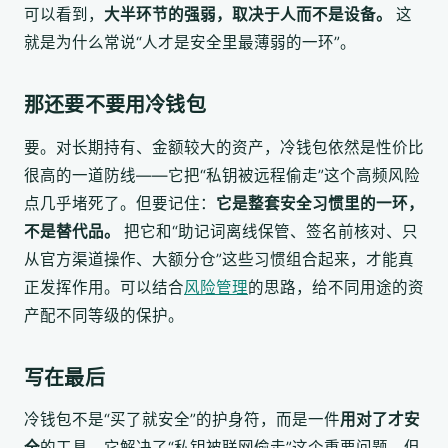
可以看到，
大半环节的强弱，取决于人而不是设备。
这
就是为什么常说“人才是安全里最薄弱的一环”。
那还要不要用冷钱包
要。对长期持有、金额较大的资产，冷钱包依然是性价比
很高的一道防线——它把“私钥被远程偷走”这个高频风险
点几乎堵死了。但要记住：
它是整套安全习惯里的一环，
不是替代品。
把它和“助记词离线保管、签名前核对、只
从官方渠道操作、大额分仓”这些习惯组合起来，才能真
正发挥作用。可以结合
风险管理
的思路，给不同用途的资
产配不同等级的保护。
写在最后
冷钱包不是“买了就安全”的护身符，而是一件
用对了才安
全
的工具。它解决了“私钥被联网偷走”这个重要问题，但