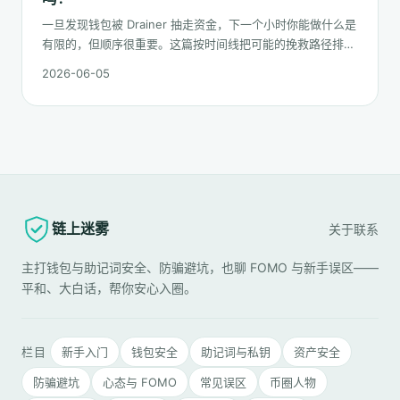
一旦发现钱包被 Drainer 抽走资金，下一个小时你能做什么是
有限的，但顺序很重要。这篇按时间线把可能的挽救路径排一
遍：链上追踪、平台冻结请求、合规报案、混币器盲点的现
2026-06-05
实，以及更长期的善后。
链上迷雾
关于
联系
主打钱包与助记词安全、防骗避坑，也聊 FOMO 与新手误区——
平和、大白话，帮你安心入圈。
栏目
新手入门
钱包安全
助记词与私钥
资产安全
防骗避坑
心态与 FOMO
常见误区
币圈人物