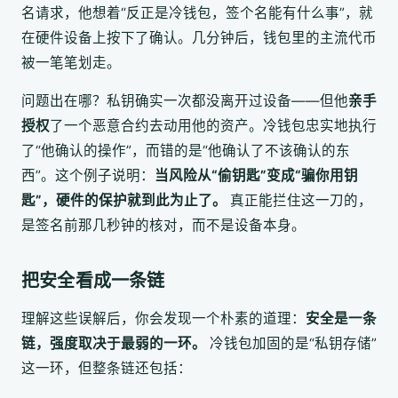
名请求，他想着“反正是冷钱包，签个名能有什么事”，就
在硬件设备上按下了确认。几分钟后，钱包里的主流代币
被一笔笔划走。
问题出在哪？私钥确实一次都没离开过设备——但他
亲手
授权
了一个恶意合约去动用他的资产。冷钱包忠实地执行
了“他确认的操作”，而错的是“他确认了不该确认的东
西”。这个例子说明：
当风险从“偷钥匙”变成“骗你用钥
匙”，硬件的保护就到此为止了。
真正能拦住这一刀的，
是签名前那几秒钟的核对，而不是设备本身。
把安全看成一条链
理解这些误解后，你会发现一个朴素的道理：
安全是一条
链，强度取决于最弱的一环。
冷钱包加固的是“私钥存储”
这一环，但整条链还包括：