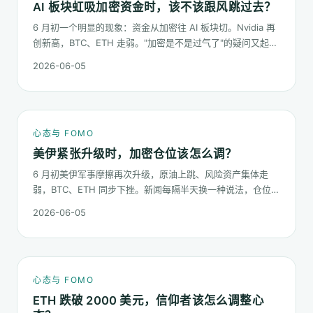
AI 板块虹吸加密资金时，该不该跟风跳过去？
6 月初一个明显的现象：资金从加密往 AI 板块切。Nvidia 再
创新高，BTC、ETH 走弱。"加密是不是过气了"的疑问又起来
了。这篇不预测哪个板块下半年更猛，只回答：板块虹吸时，
2026-06-05
你的心态该怎么稳。
心态与 FOMO
美伊紧张升级时，加密仓位该怎么调？
6 月初美伊军事摩擦再次升级，原油上跳、风险资产集体走
弱，BTC、ETH 同步下挫。新闻每隔半天换一种说法，仓位却
不能每隔半天换一次。这篇梳理在地缘冲击下，加密持仓应当
2026-06-05
按哪几条规矩走。
心态与 FOMO
ETH 跌破 2000 美元，信仰者该怎么调整心