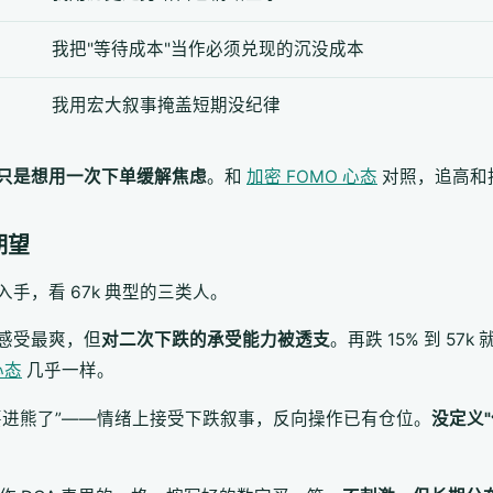
我把"等待成本"当作必须兑现的沉没成本
我用宏大叙事掩盖短期没纪律
只是想用一次下单缓解焦虑
。和
加密 FOMO 心态
对照，追高和
期望
手，看 67k 典型的三类人。
感受最爽，但
对二次下跌的承受能力被透支
。再跌 15% 到 5
心态
几乎一样。
要进熊了”——情绪上接受下跌叙事，反向操作已有仓位。
没定义