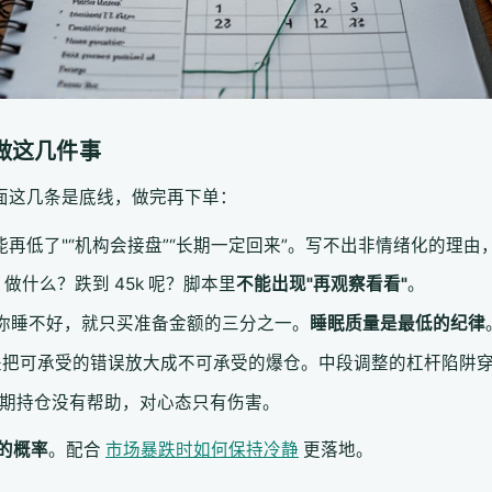
做这几件事
下面这几条是底线，做完再下单：
能再低了"“机构会接盘”“长期一定回来”。写不出非情绪化的理由
k 做什么？跌到 45k 呢？脚本里
不能出现"再观察看看"
。
会让你睡不好，就只买准备金额的三分之一。
睡眠质量是最低的纪律
把可承受的错误放大成不可承受的爆仓。中段调整的杠杆陷阱穿
线对长期持仓没有帮助，对心态只有伤害。
的概率
。配合
市场暴跌时如何保持冷静
更落地。