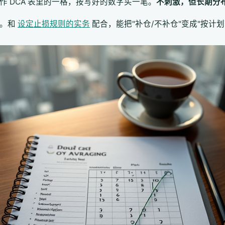
 当作 DCA 表里的一格，按写好的数字买一笔。
不刺激，但长期分
具。和
设定止损规则的实务
配合，能把"补仓/不补仓"变成"按计划