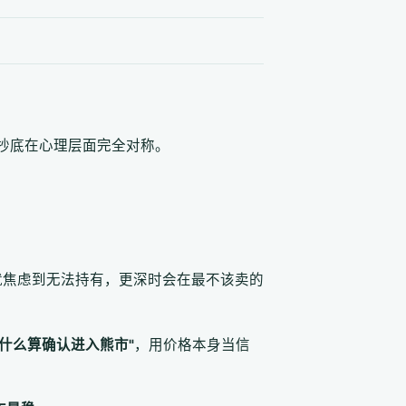
抄底在心理层面完全对称。
7k 就焦虑到无法持有，更深时会在最不该卖的
"什么算确认进入熊市"
，用价格本身当信