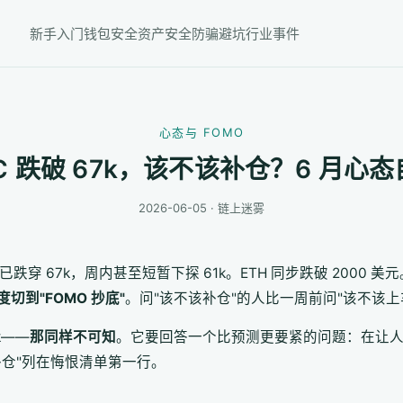
新手入门
钱包安全
资产安全
防骗避坑
行业事件
心态与 FOMO
C 跌破 67k，该不该补仓？6 月心
2026-06-05 · 链上迷雾
到一周已跌穿 67k，周内甚至短暂下探 61k。ETH 同步跌破 2000
度切到"FOMO 抄底"
。问"该不该补仓"的人比一周前问"该不该
k——
那同样不可知
。它要回答一个比预测更要紧的问题：在让
仓"列在悔恨清单第一行。