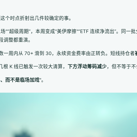
6 月这个时点折射出几件较确定的事。
场"“超级周期”，本周变成"美伊摩擦"“ETF 连续净流出”。同
段调整都重演。
一周内从 70+ 滑到 30，永续资金费率由正转负。短线持仓者
k 的几根 K 线已触发一次较大清算，
下方浮动筹码减少
，但不等于不
划、而不是临场加戏
"。