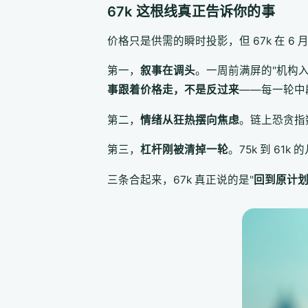
67k 这根线真正告诉你的事
价格只是供需的瞬时投影，但 67k 在 
第一，
叙事在调头
。一周前满屏的"机构入
事跟着价格走，不是反过来
——每一轮中
第二，
情绪从狂热摆向焦虑
。链上恐贪指数
第三，
杠杆刚被清掉一轮
。75k 到 61
三条合起来，67k 真正说的是"
回到原计