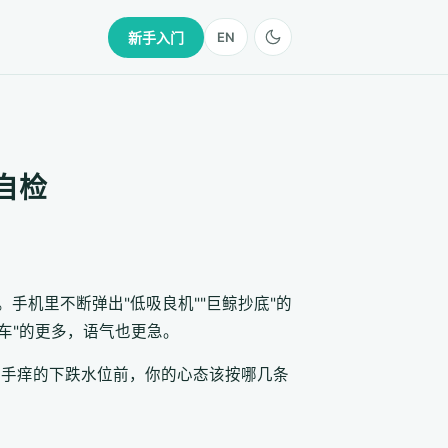
新手入门
EN
态自检
 美元。手机里不断弹出"低吸良机""巨鲸抄底"的
上车"的更多，语气也更急。
人手痒的下跌水位前，你的心态该按哪几条