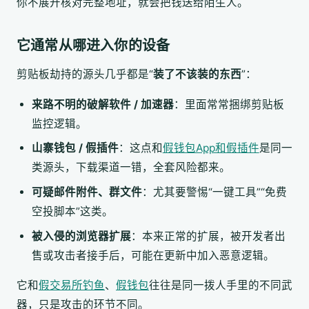
你不展开核对完整地址，就会把钱送给陌生人。
它通常从哪进入你的设备
剪贴板劫持的源头几乎都是“
装了不该装的东西
”：
来路不明的破解软件 / 加速器
：里面常常捆绑剪贴板
监控逻辑。
山寨钱包 / 假插件
：这点和
假钱包App和假插件
是同一
类源头，下载渠道一错，全套风险都来。
可疑邮件附件、群文件
：尤其要警惕“一键工具”“免费
空投脚本”这类。
被入侵的浏览器扩展
：本来正常的扩展，被开发者出
售或攻击者接手后，可能在更新中加入恶意逻辑。
它和
假交易所钓鱼
、
假钱包
往往是同一拨人手里的不同武
器，只是攻击的环节不同。