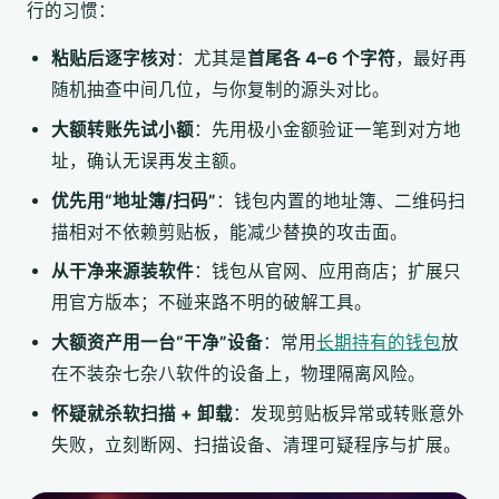
行的习惯：
粘贴后逐字核对
：尤其是
首尾各 4–6 个字符
，最好再
随机抽查中间几位，与你复制的源头对比。
大额转账先试小额
：先用极小金额验证一笔到对方地
址，确认无误再发主额。
优先用“地址簿/扫码”
：钱包内置的地址簿、二维码扫
描相对不依赖剪贴板，能减少替换的攻击面。
从干净来源装软件
：钱包从官网、应用商店；扩展只
用官方版本；不碰来路不明的破解工具。
大额资产用一台“干净”设备
：常用
长期持有的钱包
放
在不装杂七杂八软件的设备上，物理隔离风险。
怀疑就杀软扫描 + 卸载
：发现剪贴板异常或转账意外
失败，立刻断网、扫描设备、清理可疑程序与扩展。