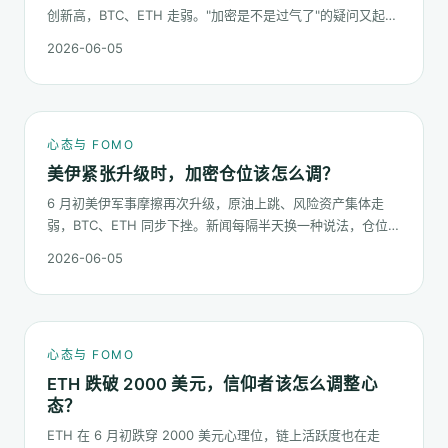
创新高，BTC、ETH 走弱。"加密是不是过气了"的疑问又起来
了。这篇不预测哪个板块下半年更猛，只回答：板块虹吸时，
2026-06-05
你的心态该怎么稳。
心态与 FOMO
美伊紧张升级时，加密仓位该怎么调？
6 月初美伊军事摩擦再次升级，原油上跳、风险资产集体走
弱，BTC、ETH 同步下挫。新闻每隔半天换一种说法，仓位却
不能每隔半天换一次。这篇梳理在地缘冲击下，加密持仓应当
2026-06-05
按哪几条规矩走。
心态与 FOMO
ETH 跌破 2000 美元，信仰者该怎么调整心
态？
ETH 在 6 月初跌穿 2000 美元心理位，链上活跃度也在走