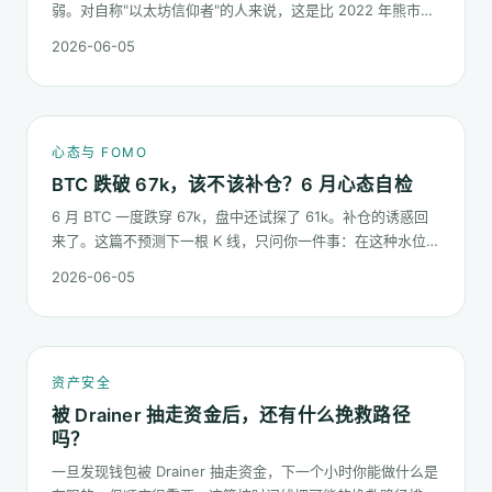
弱。对自称"以太坊信仰者"的人来说，这是比 2022 年熊市更
微妙的一次心态测试：它不是一根明显的大阴线，而是一段被
2026-06-05
慢慢磨低的价格。
心态与 FOMO
BTC 跌破 67k，该不该补仓？6 月心态自检
6 月 BTC 一度跌穿 67k，盘中还试探了 61k。补仓的诱惑回
来了。这篇不预测下一根 K 线，只问你一件事：在这种水位面
对"逢低买入"的冲动，你的心态该按哪几条规矩走。
2026-06-05
资产安全
被 Drainer 抽走资金后，还有什么挽救路径
吗？
一旦发现钱包被 Drainer 抽走资金，下一个小时你能做什么是