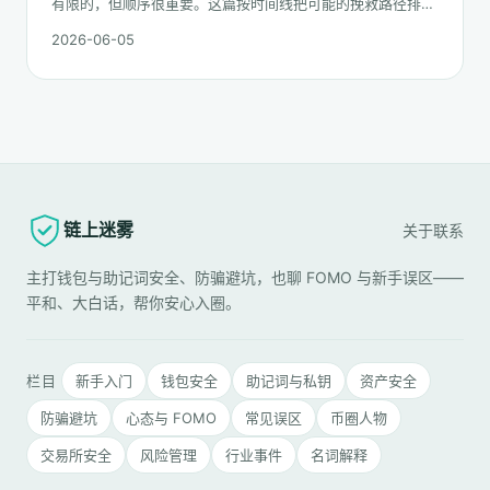
有限的，但顺序很重要。这篇按时间线把可能的挽救路径排一
遍：链上追踪、平台冻结请求、合规报案、混币器盲点的现
2026-06-05
实，以及更长期的善后。
链上迷雾
关于
联系
主打钱包与助记词安全、防骗避坑，也聊 FOMO 与新手误区——
平和、大白话，帮你安心入圈。
栏目
新手入门
钱包安全
助记词与私钥
资产安全
防骗避坑
心态与 FOMO
常见误区
币圈人物
交易所安全
风险管理
行业事件
名词解释