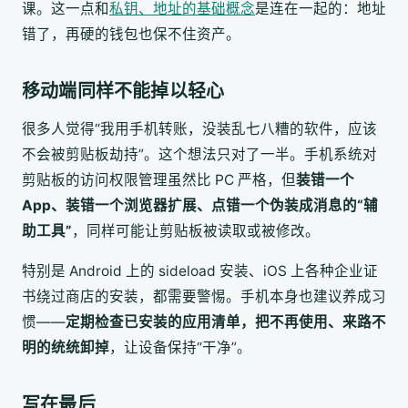
课。这一点和
私钥、地址的基础概念
是连在一起的：地址
错了，再硬的钱包也保不住资产。
移动端同样不能掉以轻心
很多人觉得“我用手机转账，没装乱七八糟的软件，应该
不会被剪贴板劫持”。这个想法只对了一半。手机系统对
剪贴板的访问权限管理虽然比 PC 严格，但
装错一个
App、装错一个浏览器扩展、点错一个伪装成消息的“辅
助工具”
，同样可能让剪贴板被读取或被修改。
特别是 Android 上的 sideload 安装、iOS 上各种企业证
书绕过商店的安装，都需要警惕。手机本身也建议养成习
惯——
定期检查已安装的应用清单，把不再使用、来路不
明的统统卸掉
，让设备保持“干净”。
写在最后