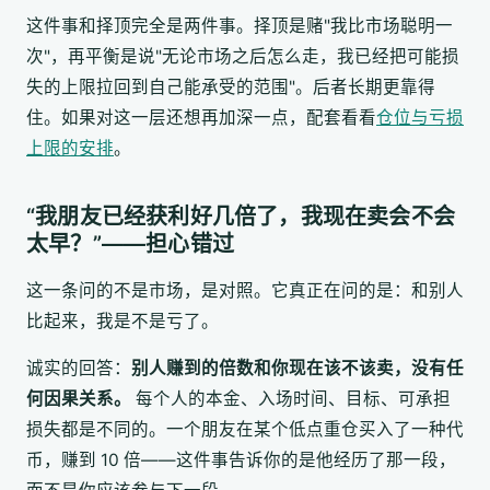
这件事和择顶完全是两件事。择顶是赌"我比市场聪明一
次"，再平衡是说"无论市场之后怎么走，我已经把可能损
失的上限拉回到自己能承受的范围"。后者长期更靠得
住。如果对这一层还想再加深一点，配套看看
仓位与亏损
上限的安排
。
“我朋友已经获利好几倍了，我现在卖会不会
太早？”——担心错过
这一条问的不是市场，是对照。它真正在问的是：和别人
比起来，我是不是亏了。
诚实的回答：
别人赚到的倍数和你现在该不该卖，没有任
何因果关系。
每个人的本金、入场时间、目标、可承担
损失都是不同的。一个朋友在某个低点重仓买入了一种代
币，赚到 10 倍——这件事告诉你的是他经历了那一段，