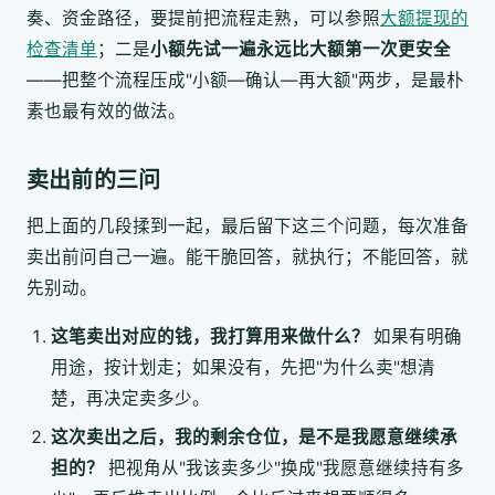
奏、资金路径，要提前把流程走熟，可以参照
大额提现的
检查清单
；二是
小额先试一遍永远比大额第一次更安全
——把整个流程压成"小额—确认—再大额"两步，是最朴
素也最有效的做法。
卖出前的三问
把上面的几段揉到一起，最后留下这三个问题，每次准备
卖出前问自己一遍。能干脆回答，就执行；不能回答，就
先别动。
这笔卖出对应的钱，我打算用来做什么？
如果有明确
用途，按计划走；如果没有，先把"为什么卖"想清
楚，再决定卖多少。
这次卖出之后，我的剩余仓位，是不是我愿意继续承
担的？
把视角从"我该卖多少"换成"我愿意继续持有多