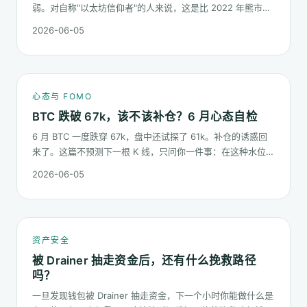
弱。对自称"以太坊信仰者"的人来说，这是比 2022 年熊市更
微妙的一次心态测试：它不是一根明显的大阴线，而是一段被
2026-06-05
慢慢磨低的价格。
心态与 FOMO
BTC 跌破 67k，该不该补仓？6 月心态自检
6 月 BTC 一度跌穿 67k，盘中还试探了 61k。补仓的诱惑回
来了。这篇不预测下一根 K 线，只问你一件事：在这种水位面
对"逢低买入"的冲动，你的心态该按哪几条规矩走。
2026-06-05
资产安全
被 Drainer 抽走资金后，还有什么挽救路径
吗？
一旦发现钱包被 Drainer 抽走资金，下一个小时你能做什么是