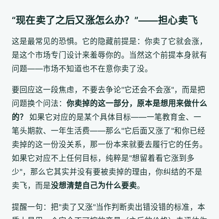
“现在卖了之后又涨怎么办？”——担心卖飞
这是最常见的恐惧。它的隐藏前提是：你卖了它就会涨，
是这个市场专门设计来羞辱你的。当然这个前提本身就有
问题——市场不知道也不在意你卖了没。
要回应这一段焦虑，不要去争论"它还会不会涨"，而是把
问题换个问法：
你卖掉的这一部分，原本是想用来做什么
的？
如果它对应的是某个具体目标——一笔教育金、一
笔头期款、一年生活费——那么"它后面又涨了"和你已经
卖掉的这一份没关系，那一份本来就要去履行它的任务。
如果它对应不上任何目标，纯粹是"想留着看它涨到多
少"，那么它其实并没有要被卖掉的理由，你纠结的不是
卖飞，而是
没想清楚自己为什么要卖
。
提醒一句：把"卖了又涨"当作判断卖出错没错的标准，本