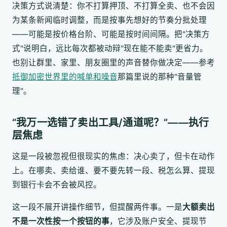
决策方式说清楚：你不打算押顶、不打算全卖、也不会因
为某条新闻临时调整，而是按事先想好的节奏分批处理
——可能是按价格台阶、可能是按时间间隔。把"决策方
式"说明白，远比每次都被动辩"现在能不能卖"更省力。
也别让群里、家里、朋友圈里的声音替你做决定——参考
抵御加密世界里的喊单和噪音
那篇里说的那种"音量管
理"。
“我万一选错了卖出工具/通道呢？”——执行
层焦虑
这是一段被忽视但很现实的焦虑：决心卖了，但卡在动作
上。在哪卖、卖给谁、要不要先转一段、税怎么算、提现
到银行卡会不会被风控。
这一段不展开讲操作细节，但提醒两件事。一是
大额卖出
不是一次性按一个按钮的事
，它涉及账户安全、提现节