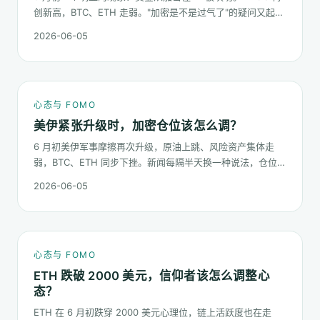
创新高，BTC、ETH 走弱。"加密是不是过气了"的疑问又起来
了。这篇不预测哪个板块下半年更猛，只回答：板块虹吸时，
2026-06-05
你的心态该怎么稳。
心态与 FOMO
美伊紧张升级时，加密仓位该怎么调？
6 月初美伊军事摩擦再次升级，原油上跳、风险资产集体走
弱，BTC、ETH 同步下挫。新闻每隔半天换一种说法，仓位却
不能每隔半天换一次。这篇梳理在地缘冲击下，加密持仓应当
2026-06-05
按哪几条规矩走。
心态与 FOMO
ETH 跌破 2000 美元，信仰者该怎么调整心
态？
ETH 在 6 月初跌穿 2000 美元心理位，链上活跃度也在走