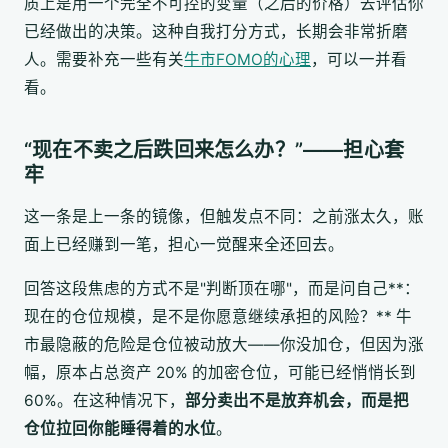
质上是用一个完全不可控的变量（之后的价格）去评估你
已经做出的决策。这种自我打分方式，长期会非常折磨
人。需要补充一些有关
牛市FOMO的心理
，可以一并看
看。
“现在不卖之后跌回来怎么办？”——担心套
牢
这一条是上一条的镜像，但触发点不同：之前涨太久，账
面上已经赚到一笔，担心一觉醒来全还回去。
回答这段焦虑的方式不是"判断顶在哪"，而是问自己**：
现在的仓位规模，是不是你愿意继续承担的风险？** 牛
市最隐蔽的危险是仓位被动放大——你没加仓，但因为涨
幅，原本占总资产 20% 的加密仓位，可能已经悄悄长到
60%。在这种情况下，
部分卖出不是放弃机会，而是把
仓位拉回你能睡得着的水位
。