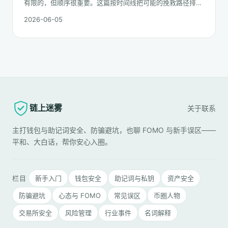
有限的，但顺序很重要。这篇按时间线把可能的挽救路径排一
遍：链上追踪、平台冻结请求、合规报案、混币器盲点的现
2026-06-05
实，以及更长期的善后。
链上迷雾
关于
联系
主打钱包与助记词安全、防骗避坑，也聊 FOMO 与新手误区——
平和、大白话，帮你安心入圈。
栏目
新手入门
钱包安全
助记词与私钥
资产安全
防骗避坑
心态与 FOMO
常见误区
币圈人物
交易所安全
风险管理
行业事件
名词解释