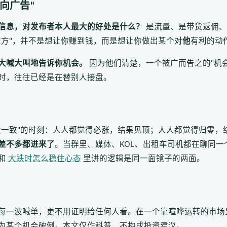
向广告"
信息，对发布者本人最大的好处是什么？
是流量、是带货返佣、
益方"，并不是想让你赚到钱，而是想让你做出某个对
他
有利的动
大喊大叫地告诉你机会。
因为他们清楚，一个被广而告之的"机
时，往往已经是在替别人接盘。
度一致"的时刻：人人都觉得必涨，结果见顶；人人都觉得归零，
差不多都进来了
。当群里、媒体、KOL、出租车司机都在聊同
和
大跌时怎么稳住心态
里讲的逻辑是同一面镜子的两面。
每一波喊单，更不用证明给任何人看。在一个靠喧哗运转的市场
为某个机会破例。本文仅作科普，不构成投资建议。