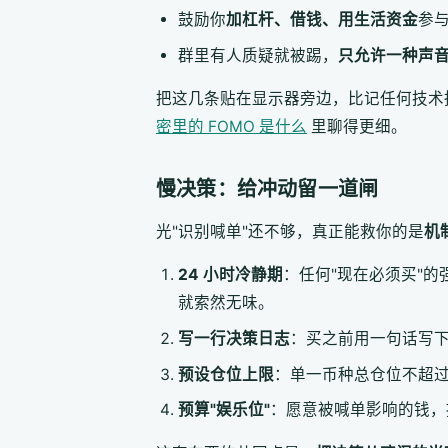
鼓励你
加杠杆、借钱、用生活资金
参
群里有人质疑就被踢，
只允许一种声
把这几条贴在显示器旁边，比记任何技术
密里的 FOMO 是什么
里聊得更细。
慢决策：给冲动留一道闸
光"识别喊单"还不够，真正能救你的是
机
24 小时冷静期
：任何"现在必须买"
就索然无味。
写一行决策日志
：买之前用一句话写下
预设仓位上限
：单一币种总仓位不超
预算"娱乐位"
：愿意被喊单影响的钱，