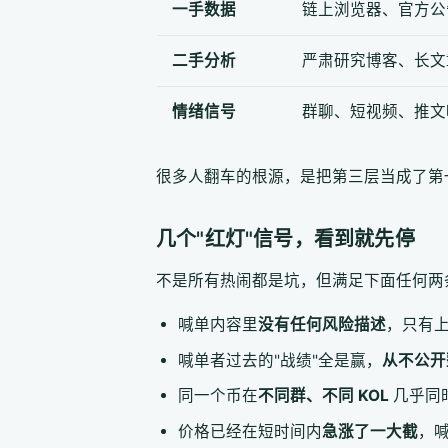
一手数据
链上浏览器、官方公
二手分析
严肃研究博客、长文
情绪信号
群聊、短视频、推文
很多人翻车的根源，是把第三层当成了第
几个"红灯"信号，看到就先停
不是所有热闹都是坑，但满足下面任何两
喊单内容里
没有任何风险描述
，只有
喊单者过去的"战绩"全是赢，
从不公开
同一个币在
不同群、不同 KOL
几乎同
价格已经在短时间内
急涨了一大截
，