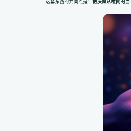
这套东西的共同点是：
把决策从喧闹的当