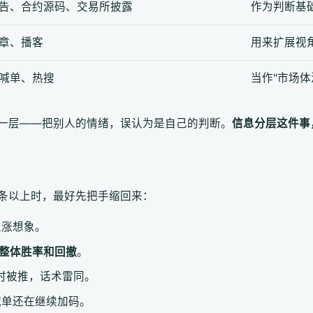
告、合约源码、交易所披露
作为判断基
章、播客
用来扩展视
喊单、热搜
当作"市场体
一层——把别人的情绪，误认为是自己的判断。
信息分层这件事
条以上时，最好先把手缩回来：
上涨想象。
整体胜率和回撤
。
时被推，话术雷同。
喊单还在继续加码。