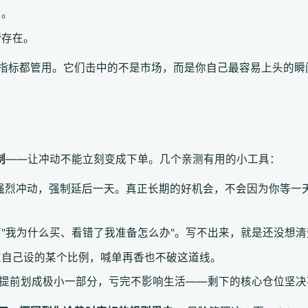
与。
音
存在。
指标都管用。它们击中的不是市场，而是你自己最容易上头的瞬
制
——让冲动不能立刻变成下单。几个亲测有用的小工具：
的强烈冲动，强制延后一天。真正长期的好机会，不会因为你等一
"我为什么买、看错了我准备怎么办"。写不出来，就是还没想清
过自己设的某个比例，喊单再香也不破这道线。
提前划成极小一部分，亏完不影响生活——剩下的核心仓位坚决