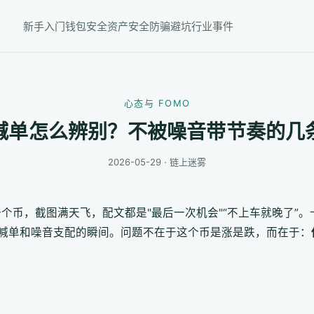
新手入门
钱包安全
资产安全
防骗避坑
行业事件
心态与 FOMO
喊单怎么辨别？不被噪音带节奏的几
2026-05-29 · 链上迷雾
一个币，截图满天飞，配文都是"最后一次机会"“不上车就晚了”。
喊单和噪音支配的瞬间。问题不在于这个币是涨是跌，而在于：