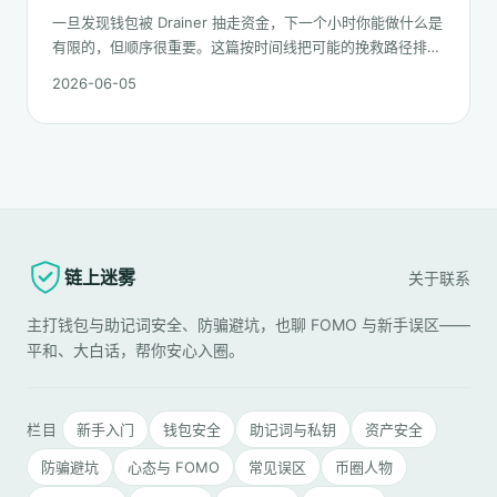
一旦发现钱包被 Drainer 抽走资金，下一个小时你能做什么是
有限的，但顺序很重要。这篇按时间线把可能的挽救路径排一
遍：链上追踪、平台冻结请求、合规报案、混币器盲点的现
2026-06-05
实，以及更长期的善后。
链上迷雾
关于
联系
主打钱包与助记词安全、防骗避坑，也聊 FOMO 与新手误区——
平和、大白话，帮你安心入圈。
栏目
新手入门
钱包安全
助记词与私钥
资产安全
防骗避坑
心态与 FOMO
常见误区
币圈人物