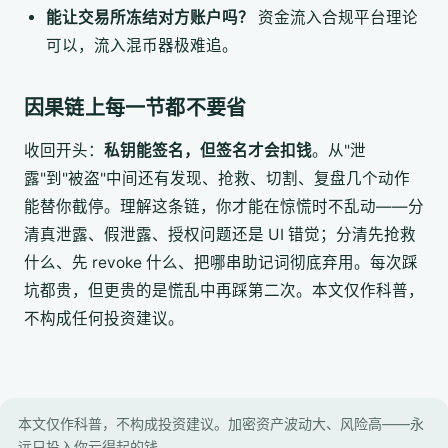
能让交易所冻结对方账户吗？
资金流入合规平台理论
可以，流入混币器极难追。
因果链上每一节都不要省
收回开头：
私钥能签名，但签名才会扣钱
。从"泄
露"到"被盗"中间还有发现、抢救、切割、复盘几个动作
能替你截停。理解这条链，你才能在惊慌时不乱动——分
清真泄露、假泄露、授权问题还是 UI 错觉；分清先抢救
什么、先 revoke 什么、把哪串助记词彻底弃用。每次踩
坑都贵，但更贵的是慌乱中再踩第二次。本文仅作科普，
不构成任何投资建议。
本文仅作科普，不构成投资建议。加密资产波动大、风险高——永
远只投入你亏得起的钱。