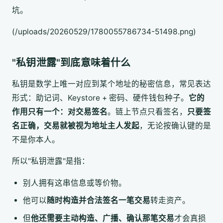
坑。
(/uploads/20260529/1780055786734-51498.png)
"私钥泄露"到底意味着什么
私钥是数学上唯一对应到某个地址的秘密信息，常见表达
形式：助记词、Keystore + 密码、硬件钱包种子。
它的
作用只有一个：对交易签名
。链上节点只看签名，
只要签
名正确，交易就被视为地址主人发起
，无论按确认键的是
不是你本人。
所以"私钥泄露"是指：
别人拥有这串信息或等价物。
他可以
随时构造并合法签名一笔交易
转走资产。
但
他还需要主动构造、广播、确认那笔交易
才会真损