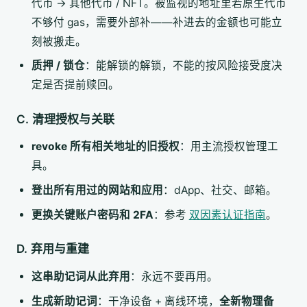
代币 → 其他代币 / NFT。被监视的地址里若原生代币
不够付 gas，需要外部补——补进去的金额也可能立
刻被搬走。
质押 / 锁仓
：能解锁的解锁，不能的按风险接受度决
定是否提前赎回。
C. 清理授权与关联
revoke 所有相关地址的旧授权
：用主流授权管理工
具。
登出所有用过的网站和应用
：dApp、社交、邮箱。
更换关键账户密码和 2FA
：参考
双因素认证指南
。
D. 弃用与重建
这串助记词从此弃用
：永远不要再用。
生成新助记词
：干净设备 + 离线环境，
全新物理备