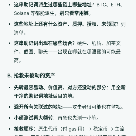
这串助记词派生过哪些链上哪些地址
？BTC、ETH、
Solana 等都能派生，
别只看常用链
。
这些地址上还有什么资产、质押、授权、未领取
？列
清单。
这串助记词出现在哪些场合
？硬件、纸质、加密文
件、截图、聊天——出现在哪就在哪泄露的可能最
高。
B. 抢救未被动的资产
先转最容易动、价值高、对方还没动的部分
：用
全新
干净的助记词地址
做目的地。
避开所有关联过的地址
——攻击者很可能也在监视。
小额测试再大额转
：再急也先测一小笔。
抢救顺序
：原生代币（付 gas 用）→ 稳定币 → 主流