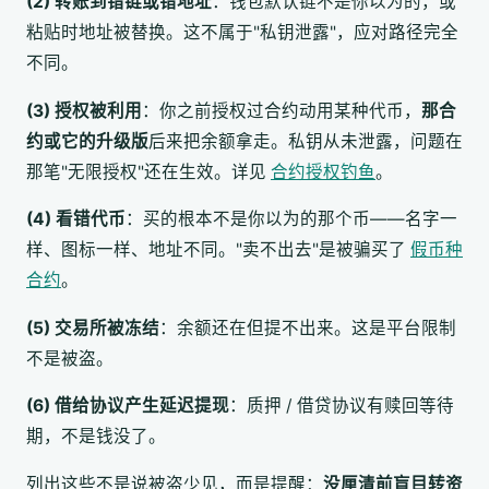
(2) 转账到错链或错地址
：钱包默认链不是你以为的，或
粘贴时地址被替换。这不属于"私钥泄露"，应对路径完全
不同。
(3) 授权被利用
：你之前授权过合约动用某种代币，
那合
约或它的升级版
后来把余额拿走。私钥从未泄露，问题在
那笔"无限授权"还在生效。详见
合约授权钓鱼
。
(4) 看错代币
：买的根本不是你以为的那个币——名字一
样、图标一样、地址不同。"卖不出去"是被骗买了
假币种
合约
。
(5) 交易所被冻结
：余额还在但提不出来。这是平台限制
不是被盗。
(6) 借给协议产生延迟提现
：质押 / 借贷协议有赎回等待
期，不是钱没了。
列出这些不是说被盗少见，而是提醒：
没厘清前盲目转资