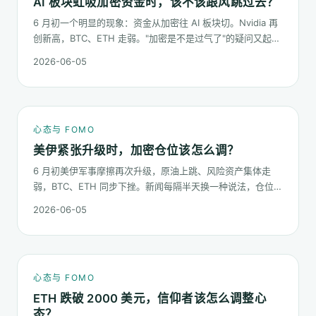
AI 板块虹吸加密资金时，该不该跟风跳过去？
6 月初一个明显的现象：资金从加密往 AI 板块切。Nvidia 再
创新高，BTC、ETH 走弱。"加密是不是过气了"的疑问又起来
了。这篇不预测哪个板块下半年更猛，只回答：板块虹吸时，
2026-06-05
你的心态该怎么稳。
心态与 FOMO
美伊紧张升级时，加密仓位该怎么调？
6 月初美伊军事摩擦再次升级，原油上跳、风险资产集体走
弱，BTC、ETH 同步下挫。新闻每隔半天换一种说法，仓位却
不能每隔半天换一次。这篇梳理在地缘冲击下，加密持仓应当
2026-06-05
按哪几条规矩走。
心态与 FOMO
ETH 跌破 2000 美元，信仰者该怎么调整心
态？