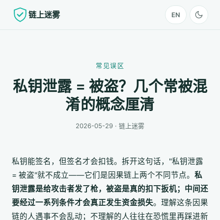
链上迷雾
EN
常见误区
私钥泄露 = 被盗？几个常被混
淆的概念厘清
2026-05-29 · 链上迷雾
私钥能签名，但签名才会扣钱。拆开这句话，"私钥泄露
= 被盗"就不成立——它们是因果链上两个不同节点。
私
钥泄露是给攻击者发了枪，被盗是真的扣下扳机；中间还
要经过一系列条件才会真正发生资金损失
。理解这条因果
链的人遇事不会乱动；不理解的人往往在恐慌里再踩进新