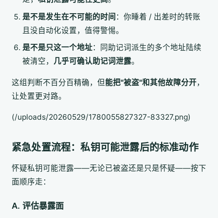
是不是发生在不可能的时间
：你睡着 / 出差时的转账
且没自动化设置，值得警惕。
是不是只这一个地址
：同助记词派生的多个地址陆续
被清空，
几乎可确认助记词泄露
。
这组判断不百分百精确，但
能把"被盗"和其他故障分开
，
让处置更对路。
(/uploads/20260529/1780055827327-83327.png)
紧急处置流程：私钥可能泄露后的标准动作
怀疑私钥可能泄露——无论已被盗还是只是怀疑——按下
面顺序走：
A. 评估暴露面