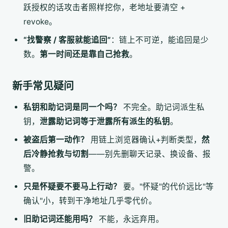
跃授权的话攻击者照样挖你，老地址要清空 +
revoke。
“找警察 / 客服就能追回”
：链上不可逆，能追回是少
数。
第一时间还是靠自己抢救
。
新手常见疑问
私钥和助记词是同一个吗？
不完全。助记词派生私
钥，
泄露助记词等于泄露所有派生的私钥
。
被盗后第一动作？
用链上浏览器确认+判断类型，
然
后冷静抢救与切割
——别先删聊天记录、换设备、报
警。
只是怀疑要不要马上行动？
要。"怀疑"的代价远比"等
确认"小，转到干净地址几乎零代价。
旧助记词还能用吗？
不能，永远弃用。