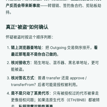
产反而会带来新事故
——转错链、签钓鱼合约、剪贴板劫
持。
真正"被盗"如何确认
怀疑被盗时按这个顺序判断：
链上浏览器查地址
：把 Outgoing 交易倒序排开，
看
最近那笔是不是你自己做的
。
核对接收方
：陌生地址、混币器、黑名单地址，更可
能被盗。
核对签名方式
：普通 transfer 还是 approve /
transferFrom？后者可能是授权被利用。
是不是只动了某类代币
：只有被授权过的代币被拿走
更像授权问题；如果连原生代币（ETH/BNB）都被转
走，
私钥泄露可能性更高
。