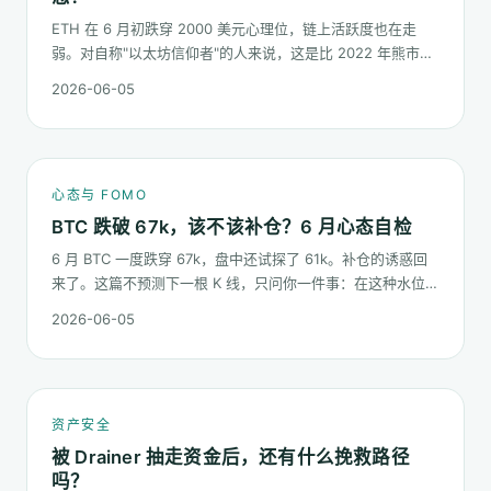
ETH 在 6 月初跌穿 2000 美元心理位，链上活跃度也在走
弱。对自称"以太坊信仰者"的人来说，这是比 2022 年熊市更
微妙的一次心态测试：它不是一根明显的大阴线，而是一段被
2026-06-05
慢慢磨低的价格。
心态与 FOMO
BTC 跌破 67k，该不该补仓？6 月心态自检
6 月 BTC 一度跌穿 67k，盘中还试探了 61k。补仓的诱惑回
来了。这篇不预测下一根 K 线，只问你一件事：在这种水位面
对"逢低买入"的冲动，你的心态该按哪几条规矩走。
2026-06-05
资产安全
被 Drainer 抽走资金后，还有什么挽救路径
吗？