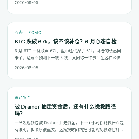
2026-06-05
慢慢磨低的价格。
心态与 FOMO
BTC 跌破 67k，该不该补仓？6 月心态自检
6 月 BTC 一度跌穿 67k，盘中还试探了 61k。补仓的诱惑回
来了。这篇不预测下一根 K 线，只问你一件事：在这种水位面
对"逢低买入"的冲动，你的心态该按哪几条规矩走。
2026-06-05
资产安全
被 Drainer 抽走资金后，还有什么挽救路径
吗？
一旦发现钱包被 Drainer 抽走资金，下一个小时你能做什么是
有限的，但顺序很重要。这篇按时间线把可能的挽救路径排一
遍：链上追踪、平台冻结请求、合规报案、混币器盲点的现