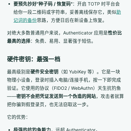
要预先抄好"种子码 / 恢复码"
：开启 TOTP 时平台会
给你一段二维码或字符串，妥善离线保存它，类似
助
记词的备份
思路，方便日后在新设备上恢复。
对绝大多数普通用户来说，Authenticator 应用是
性价比
最高的选择
：免费、易用、显著强于短信。
硬件密钥：最强一档
最高级别是
硬件安全密钥
（如 YubiKey 等）。它是一块
物理小设备，登录时插入电脑/连接手机，按一下即完成
验证。它使用的协议（FIDO2 / WebAuthn）天生抗钓鱼
——
密钥不会把凭证发送到一个伪造的网站
，攻击者就算
把你骗到假登录页，也无法窃取这一步。
它的优势：
极强的抗钓鱼能力
，远超 Authenticator。