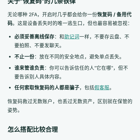
关于"恢复码"的几条铁律
无论哪种 2FA，开启时几乎都会给你一份
恢复码 / 备用代
码
。这是设备丢失时的唯一逃生口，但也最容易被忽视：
必须妥善离线保存
：和
助记词
一样，不要存云盘、不
要拍照、不要发聊天。
不止一份
：放在不同的安全地点，避免单点丢失。
谁来管谁负责
：你可以告诉信任的人"它在哪"，但不
要告诉别人具体内容。
任何索取恢复码的人都是骗子
，包括
假客服
。
恢复码救过无数账户，也丢过无数资产，区别就在保管的
姿势。
怎么搭配比较合理