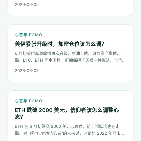
了。这篇不预测哪个板块下半年更猛，只回答：板块虹吸时，
2026-06-05
你的心态该怎么稳。
心态与 FOMO
美伊紧张升级时，加密仓位该怎么调？
6 月初美伊军事摩擦再次升级，原油上跳、风险资产集体走
弱，BTC、ETH 同步下挫。新闻每隔半天换一种说法，仓位却
不能每隔半天换一次。这篇梳理在地缘冲击下，加密持仓应当
2026-06-05
按哪几条规矩走。
心态与 FOMO
ETH 跌破 2000 美元，信仰者该怎么调整心
态？
ETH 在 6 月初跌穿 2000 美元心理位，链上活跃度也在走
弱。对自称"以太坊信仰者"的人来说，这是比 2022 年熊市更
微妙的一次心态测试：它不是一根明显的大阴线，而是一段被