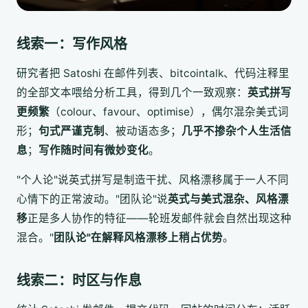
线索一：写作风格
研究者把 Satoshi 在邮件列表、bitcointalk、代码注释里
的全部文本喂给分析工具，得到几个一致观察：
英式拼写
更频繁
（colour、favour、optimise），偶尔混杂美式词
形；
句式严谨克制
、被动语态多；
几乎不掺杂个人生活信
息
；
写作随时间有微妙变化
。
"个人论"说英式拼写是制造干扰、风格漂移属于一人不同
心情下的正常波动。"团队论"说
英式与美式混杂、风格漂
移
正是多人协作的特征——轮班发邮件就会自然出现这种
混合。"
团队论"在解释风格漂移上稍占优势
。
线索二：时区与作息