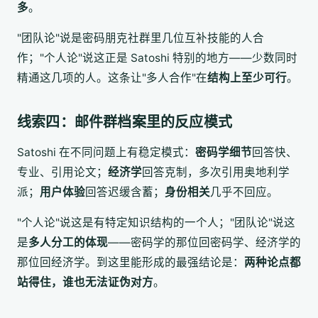
多
。
"团队论"说是密码朋克社群里几位互补技能的人合
作；"个人论"说这正是 Satoshi 特别的地方——少数同时
精通这几项的人。这条让"多人合作"在
结构上至少可行
。
线索四：邮件群档案里的反应模式
Satoshi 在不同问题上有稳定模式：
密码学细节
回答快、
专业、引用论文；
经济学
回答克制，多次引用奥地利学
派；
用户体验
回答迟缓含蓄；
身份相关
几乎不回应。
"个人论"说这是有特定知识结构的一个人；"团队论"说这
是
多人分工的体现
——密码学的那位回密码学、经济学的
那位回经济学。到这里能形成的最强结论是：
两种论点都
站得住，谁也无法证伪对方
。