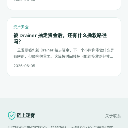
资产安全
被 Drainer 抽走资金后，还有什么挽救路径
吗？
一旦发现钱包被 Drainer 抽走资金，下一个小时你能做什么是
有限的，但顺序很重要。这篇按时间线把可能的挽救路径排一
遍：链上追踪、平台冻结请求、合规报案、混币器盲点的现
2026-06-05
实，以及更长期的善后。
链上迷雾
关于
联系
主打钱包与助记词安全、防骗避坑，也聊 FOMO 与新手误区——