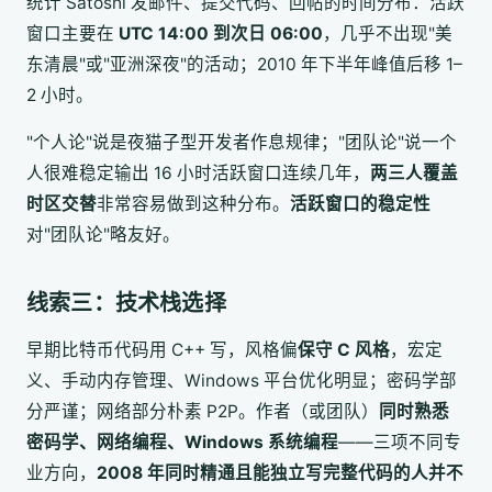
统计 Satoshi 发邮件、提交代码、回帖的时间分布：活跃
窗口主要在
UTC 14:00 到次日 06:00
，几乎不出现"美
东清晨"或"亚洲深夜"的活动；2010 年下半年峰值后移 1–
2 小时。
"个人论"说是夜猫子型开发者作息规律；"团队论"说一个
人很难稳定输出 16 小时活跃窗口连续几年，
两三人覆盖
时区交替
非常容易做到这种分布。
活跃窗口的稳定性
对"团队论"略友好。
线索三：技术栈选择
早期比特币代码用 C++ 写，风格偏
保守 C 风格
，宏定
义、手动内存管理、Windows 平台优化明显；密码学部
分严谨；网络部分朴素 P2P。作者（或团队）
同时熟悉
密码学、网络编程、Windows 系统编程
——三项不同专
业方向，
2008 年同时精通且能独立写完整代码的人并不