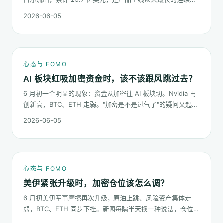
出窗口之一。这篇梳理这串数字到底说明了什么、又不能说明
2026-06-05
什么。
心态与 FOMO
AI 板块虹吸加密资金时，该不该跟风跳过去？
6 月初一个明显的现象：资金从加密往 AI 板块切。Nvidia 再
创新高，BTC、ETH 走弱。"加密是不是过气了"的疑问又起来
了。这篇不预测哪个板块下半年更猛，只回答：板块虹吸时，
2026-06-05
你的心态该怎么稳。
心态与 FOMO
美伊紧张升级时，加密仓位该怎么调？
6 月初美伊军事摩擦再次升级，原油上跳、风险资产集体走
弱，BTC、ETH 同步下挫。新闻每隔半天换一种说法，仓位却
不能每隔半天换一次。这篇梳理在地缘冲击下，加密持仓应当