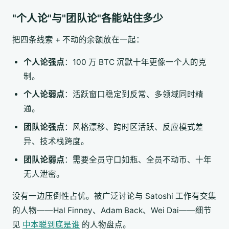
"个人论"与"团队论"各能站住多少
把四条线索 + 不动的余额放在一起：
个人论强点
：100 万 BTC 沉默十年更像一个人的克
制。
个人论弱点
：活跃窗口稳定到反常、多领域同时精
通。
团队论强点
：风格漂移、跨时区活跃、反应模式差
异、技术栈跨度。
团队论弱点
：需要全员守口如瓶、全员不动币、十年
无人泄密。
没有一边压倒性占优。被广泛讨论与 Satoshi 工作有交集
的人物——Hal Finney、Adam Back、Wei Dai——细节
见
中本聪到底是谁
的人物盘点。