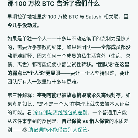
那 100 万枚 BTC 告诉了我们什么
早期挖矿地址里约 100 万枚 BTC 与 Satoshi 相关联，
至
今几乎没动过
。
如果是单独一个人——十多年不动这笔币的克制力是惊人
的，需要近乎宗教的纪律。如果是团队——
全部成员都没
动
更难解释，因为任何一个成员的私生活意外（生病、欠
债、离世）都可能促使小额尝试性转移。
"团队论"在这里
的弱点比"个人论"更显眼
——要让一个人坚持很难，要让
团队所有人一致坚持十多年更难。
第三种解释：
密钥可能已被故意销毁或永久离线封存
。如
果真是如此，"是不是一个人"在物理上就失去被本人证实
的可能。看
冷存储与离线钱包的差别
。一个普通用户能
从这件事学到的反例是：
自己保管 vs 借人保管
的本质差
别——参
助记词能不能借给别人保管
。