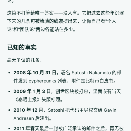
论。
这篇不打算给唯一答案——没人有。它把过去这些年沉淀
下来的几条
可被检验的线索
摆出来，让你自己看"个人
论"和"团队论"两边各能站住多少。
已知的事实
毫无争议的几条：
2008 年 10 月 31 日
，署名 Satoshi Nakamoto 的邮
件发到 cypherpunks 列表，附件是比特币白皮书。
2009 年 1 月 3 日
，创世区块被打包，里面嵌有当天
《泰晤士报》头版标题。
2010 年 12 月
，Satoshi 把代码主导权交给 Gavin
Andresen 后淡出。
2011 年春天
最后一封被广泛承认的邮件之后，再无被