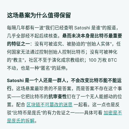
这场悬案为什么值得保留
每隔几年都有一波"我们已经查明 Satoshi 是谁"的报道，
几乎全部经不起后续核查。
悬而未决本身是比特币最重要
的特征之一
：没有可被追究、被胁迫的"创始人实体"，任
何国家无法通过控制创始人控制比特币；没有可被神化
的"教主"，社区不至于演化成宗教组织；100 万枚 BTC
不动，也是一种"匿名"的延伸。
Satoshi 是一个人还是一群人，不会改变比特币能不能运
行
。这场悬案最珍贵的不是答案，而是答案不存在这个事
实——它把比特币的
抗审查性
钉在了一个无人能撼动的位
置。配合
区块链不可篡改的迷思
一起看。这一点也是反
驳"比特币是庞氏"的有力佐证之一——具体可看
加密是不
是庞氏的拆解
。