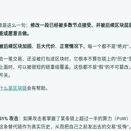
致是这么一句：
修改一段已经被多数节点接受、并被后续区块层
能或愿意去做。
被后续区块加固
、
巨大代价
、
正常情况下
。每一个都不是"绝对
去一笔交易、还没被打包进区块时，它根本不算在链上的"历史"
上面时，可以被很短的链重组覆盖。这些都不是"假"的不可篡改
开关。
什么是区块链
会有帮助。
51% 攻击
：如果攻击者掌握了某条链上超过一半的算力（PoW）
这条替代链作为真实历史，从而把自己之前发出去的交易"反悔"