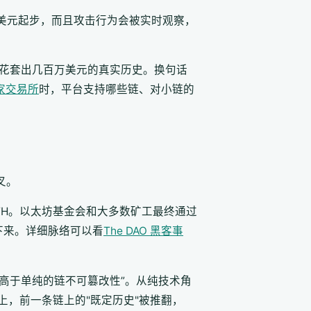
美元起步，而且攻击行为会被实时观察，
花套出几百万美元的真实历史。换句话
家交易所
时，平台支持哪些链、对小链的
叉。
万 ETH。以太坊基金会和大多数矿工最终通过
留了下来。详细脉络可以看
The DAO 黑客事
高于单纯的链不可篡改性”。从纯技术角
上，前一条链上的"既定历史"被推翻，