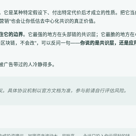
。它是某种特定假设下、付出特定代价后才成立的性质。把它当成
是营销"也会让你低估去中心化共识的真正价值。
住它的边界
。它最强的地方在头部链的共识层；它最脆的地方在
是区块链，不会改"，可以反问一句——
你说的是共识层，还是应
被广告带过的人冷静得多。
议。具体协议机制以官方文档为准，参与前请自行评估风险。
构成投资建议。加密资产波动大、风险高——永远只投入你亏得起的钱。