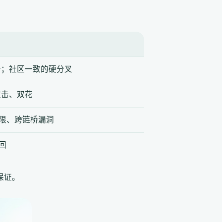
攻击；社区一致的硬分叉
攻击、双花
限、跨链桥漏洞
回
保证。