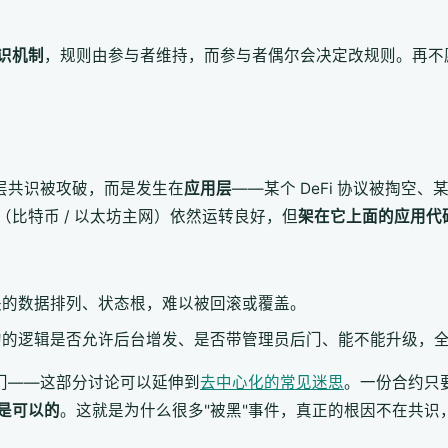
识机制
，规则由参与者维持，而参与者偶尔会决定改规则。再不
层共识被攻破，而是发生在
应用层
——某个 DeFi 协议被掏空
比特币 / 以太坊主网）依然运转良好，但
架在它上面的应用代
块的数据排列、状态根，难以被回滚或覆盖。
约的逻辑是否允许后台增发、是否带管理员后门、能不能升级，
后门——这部分讨论可以延伸到
去中心化的常见迷思
。一份合约只
是可以的
。这就是为什么很多"被黑"事件，真正的根因不在共识