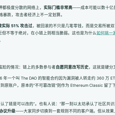
质押都极度分散的网络上，
实际门槛非常高
——成本可能以数十亿
格暴跌，攻击者经济上不一定划算。
实际 51% 攻击过
，被回滚的不只是几笔零钱，而是交易所被双
接近但不等于绝对，在小链上则相当脆弱。这也是为什么
如何挑一
。
更尴尬的情况：链上的多数参与者
自愿同意改写历史
，这就是硬分
16 年一个叫 The DAO 的智能合约因为漏洞被人转走约 360 
原账户，原本的"不可篡改链"则作为 Ethereum Classic 
承认了链是可以改的”。也有人说：“那一刻以太坊承认了社区共识
协议升级
——大家同步切换到一套规则不同的客户端。但从效果