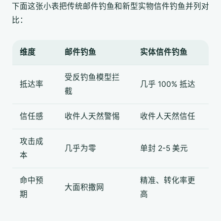
下面这张小表把传统邮件钓鱼和新型实物信件钓鱼并列对
比：
维度
邮件钓鱼
实体信件钓鱼
受反钓鱼模型拦
抵达率
几乎 100% 抵达
截
信任感
收件人天然警惕
收件人天然信任
攻击成
几乎为零
单封 2-5 美元
本
命中预
精准、转化率更
大面积撒网
期
高