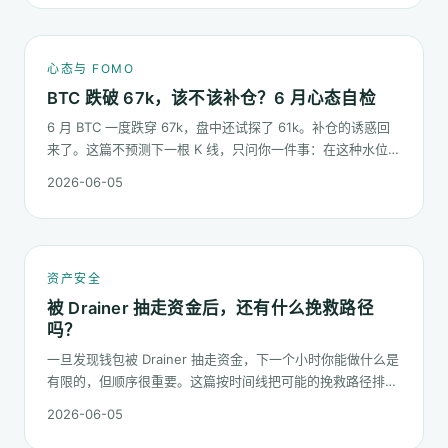
心态与 FOMO
BTC 跌破 67k，该不该补仓？6 月心态自检
6 月 BTC 一度跌穿 67k，盘中还试探了 61k。补仓的诱惑回
来了。这篇不预测下一根 K 线，只问你一件事：在这种水位面
对"逢低买入"的冲动，你的心态该按哪几条规矩走。
2026-06-05
资产安全
被 Drainer 抽走资金后，还有什么挽救路径
吗？
一旦发现钱包被 Drainer 抽走资金，下一个小时你能做什么是
有限的，但顺序很重要。这篇按时间线把可能的挽救路径排一
遍：链上追踪、平台冻结请求、合规报案、混币器盲点的现
2026-06-05
实，以及更长期的善后。