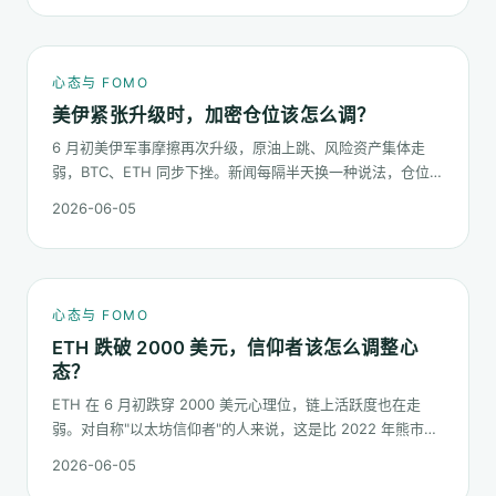
心态与 FOMO
美伊紧张升级时，加密仓位该怎么调？
6 月初美伊军事摩擦再次升级，原油上跳、风险资产集体走
弱，BTC、ETH 同步下挫。新闻每隔半天换一种说法，仓位却
不能每隔半天换一次。这篇梳理在地缘冲击下，加密持仓应当
2026-06-05
按哪几条规矩走。
心态与 FOMO
ETH 跌破 2000 美元，信仰者该怎么调整心
态？
ETH 在 6 月初跌穿 2000 美元心理位，链上活跃度也在走
弱。对自称"以太坊信仰者"的人来说，这是比 2022 年熊市更
微妙的一次心态测试：它不是一根明显的大阴线，而是一段被
2026-06-05
慢慢磨低的价格。