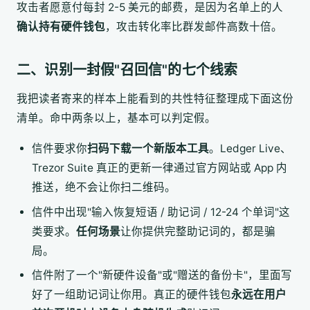
攻击者愿意付每封 2-5 美元的邮费，是因为名单上的人
确认持有硬件钱包
，攻击转化率比群发邮件高数十倍。
二、识别一封假"召回信"的七个线索
我把读者寄来的样本上能看到的共性特征整理成下面这份
清单。命中两条以上，基本可以判定假。
信件要求你
扫码下载一个新版本工具
。Ledger Live、
Trezor Suite 真正的更新一律通过官方网站或 App 内
推送，绝不会让你扫二维码。
信件中出现"输入恢复短语 / 助记词 / 12-24 个单词"这
类要求。
任何场景
让你提供完整助记词的，都是骗
局。
信件附了一个"新硬件设备"或"赠送的备份卡"，里面写
好了一组助记词让你用。真正的硬件钱包
永远在用户