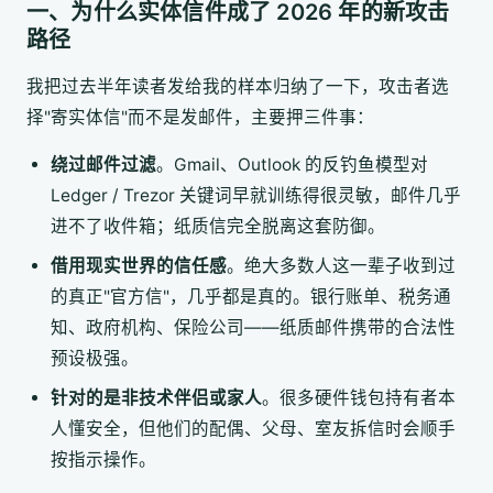
一、为什么实体信件成了 2026 年的新攻击
路径
我把过去半年读者发给我的样本归纳了一下，攻击者选
择"寄实体信"而不是发邮件，主要押三件事：
绕过邮件过滤
。Gmail、Outlook 的反钓鱼模型对
Ledger / Trezor 关键词早就训练得很灵敏，邮件几乎
进不了收件箱；纸质信完全脱离这套防御。
借用现实世界的信任感
。绝大多数人这一辈子收到过
的真正"官方信"，几乎都是真的。银行账单、税务通
知、政府机构、保险公司——纸质邮件携带的合法性
预设极强。
针对的是非技术伴侣或家人
。很多硬件钱包持有者本
人懂安全，但他们的配偶、父母、室友拆信时会顺手
按指示操作。