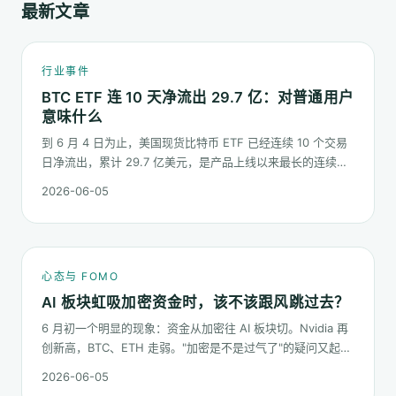
最新文章
行业事件
BTC ETF 连 10 天净流出 29.7 亿：对普通用户
意味什么
到 6 月 4 日为止，美国现货比特币 ETF 已经连续 10 个交易
日净流出，累计 29.7 亿美元，是产品上线以来最长的连续流
出窗口之一。这篇梳理这串数字到底说明了什么、又不能说明
2026-06-05
什么。
心态与 FOMO
AI 板块虹吸加密资金时，该不该跟风跳过去？
6 月初一个明显的现象：资金从加密往 AI 板块切。Nvidia 再
创新高，BTC、ETH 走弱。"加密是不是过气了"的疑问又起来
了。这篇不预测哪个板块下半年更猛，只回答：板块虹吸时，
2026-06-05
你的心态该怎么稳。