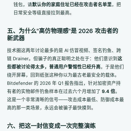
钱包，请
默认你的家庭住址已经在攻击者名单里
，把
日常安全等级直接拉到最高。
五、为什么"高仿物理感"是 2026 攻击者的
新武器
技术圈这两年讨论最多的是 AI 仿冒视频、签名钓鱼、跨
链 Drainer。但骗子的真正聪明之处在于：他们意识到
这
些都被讨论得太多，普通用户警惕性已经升高
，于是他们
绕开屏幕，回到纸张这种你以为最古老最安全的载体。
Bitdefender 的 2026 年 Q1 报告指出，针对加密资产持
有者的实物邮件钓鱼样本在过去六个月增加了
9.4 倍
。
这是一个非常清晰的信号——攻击成本最低、防御成本最
高的那一类场景，永远会被骗子最快摸到。
六、把这一封信变成一次完整演练