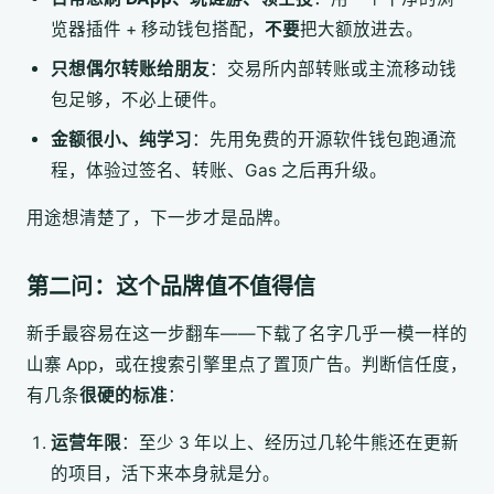
览器插件 + 移动钱包搭配，
不要
把大额放进去。
只想偶尔转账给朋友
：交易所内部转账或主流移动钱
包足够，不必上硬件。
金额很小、纯学习
：先用免费的开源软件钱包跑通流
程，体验过签名、转账、Gas 之后再升级。
用途想清楚了，下一步才是品牌。
第二问：这个品牌值不值得信
新手最容易在这一步翻车——下载了名字几乎一模一样的
山寨 App，或在搜索引擎里点了置顶广告。判断信任度，
有几条
很硬的标准
：
运营年限
：至少 3 年以上、经历过几轮牛熊还在更新
的项目，活下来本身就是分。