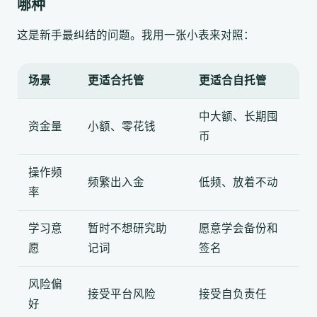
哪种
这是新手最纠结的问题。我用一张小表来对照：
场景
更适合托管
更适合自托管
中大额、长期囤
资金量
小额、零花钱
币
操作频
频繁出入金
低频、放着不动
率
学习意
暂时不想研究助
愿意学会备份和
愿
记词
签名
风险偏
接受平台风险
接受自负责任
好