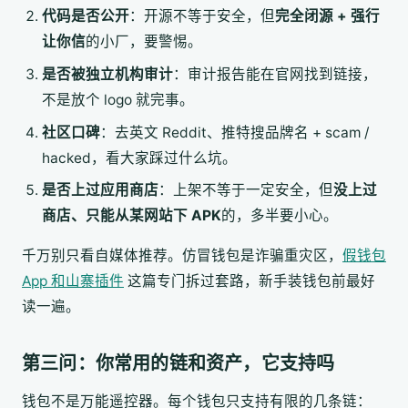
代码是否公开
：开源不等于安全，但
完全闭源 + 强行
让你信
的小厂，要警惕。
是否被独立机构审计
：审计报告能在官网找到链接，
不是放个 logo 就完事。
社区口碑
：去英文 Reddit、推特搜品牌名 + scam /
hacked，看大家踩过什么坑。
是否上过应用商店
：上架不等于一定安全，但
没上过
商店、只能从某网站下 APK
的，多半要小心。
千万别只看自媒体推荐。仿冒钱包是诈骗重灾区，
假钱包
App 和山寨插件
这篇专门拆过套路，新手装钱包前最好
读一遍。
第三问：你常用的链和资产，它支持吗
钱包不是万能遥控器。每个钱包只支持有限的几条链：