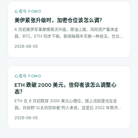
心态与 FOMO
美伊紧张升级时，加密仓位该怎么调？
6 月初美伊军事摩擦再次升级，原油上跳、风险资产集体走
弱，BTC、ETH 同步下挫。新闻每隔半天换一种说法，仓位却
不能每隔半天换一次。这篇梳理在地缘冲击下，加密持仓应当
2026-06-05
按哪几条规矩走。
心态与 FOMO
ETH 跌破 2000 美元，信仰者该怎么调整心
态？
ETH 在 6 月初跌穿 2000 美元心理位，链上活跃度也在走
弱。对自称"以太坊信仰者"的人来说，这是比 2022 年熊市更
微妙的一次心态测试：它不是一根明显的大阴线，而是一段被
2026-06-05
慢慢磨低的价格。