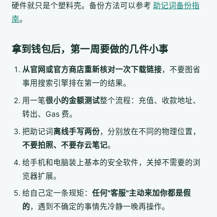
硬件就只是个塑料壳。备份方法可以参考
助记词备份指
南
。
拿到钱包后，第一周要做的几件小事
从官网或官方商店重新核对一次下载链接
，不要图省
事用搜索引擎排在第一的结果。
用一笔
很小的金额测试
整个流程：充值、收款地址、
转出、Gas 费。
把助记词
离线手写两份
，分别放在不同的物理位置，
不要拍照、不要存云笔记
。
给手机和电脑装上基本的安全软件，关掉不需要的浏
览器扩展。
给自己定一条规矩：
任何"客服"主动来加你都是假
的
，遇到不确定的事情先冷静一晚再操作。