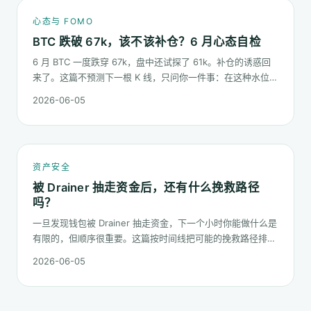
心态与 FOMO
BTC 跌破 67k，该不该补仓？6 月心态自检
6 月 BTC 一度跌穿 67k，盘中还试探了 61k。补仓的诱惑回
来了。这篇不预测下一根 K 线，只问你一件事：在这种水位面
对"逢低买入"的冲动，你的心态该按哪几条规矩走。
2026-06-05
资产安全
被 Drainer 抽走资金后，还有什么挽救路径
吗？
一旦发现钱包被 Drainer 抽走资金，下一个小时你能做什么是
有限的，但顺序很重要。这篇按时间线把可能的挽救路径排一
遍：链上追踪、平台冻结请求、合规报案、混币器盲点的现
2026-06-05
实，以及更长期的善后。