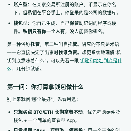
账户型
：在某家交易所注册的账户。币显示在你名
下，但
私钥在平台手上
，你登录的是公司的数据库。
钱包型
：你自己生成、自己保管助记词的程序或硬
件。
私钥只有你一个人有
，没人能替你签名。
第一种俗称
托管
，第二种叫
自托管
。讲究的不只是术语
——它直接决定了出事时
找谁负责
。想更系统地理解"私
钥到底意味着什么"，可以先看一眼
钥匙和地址到底是什
么
，几分钟就够。
第一问：你打算拿钱包做什么
别上来就问"哪个最好"。先看用途：
只想买点 BTC/ETH 长期拿着不动
：优先考虑硬件冷
钱包 + 一个简单的查看型 App。
日常想刷 DApp、玩链游、领空投
：用一个干净的浏