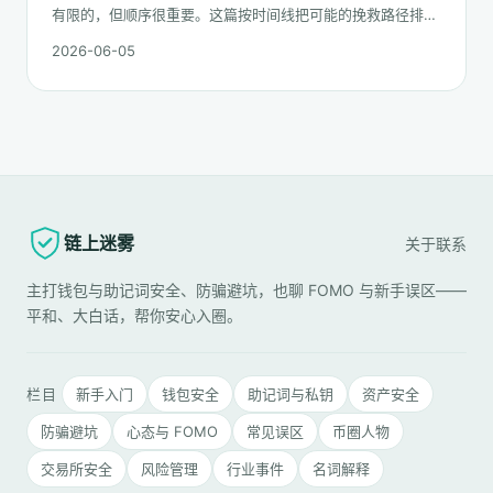
有限的，但顺序很重要。这篇按时间线把可能的挽救路径排一
遍：链上追踪、平台冻结请求、合规报案、混币器盲点的现
2026-06-05
实，以及更长期的善后。
链上迷雾
关于
联系
主打钱包与助记词安全、防骗避坑，也聊 FOMO 与新手误区——
平和、大白话，帮你安心入圈。
栏目
新手入门
钱包安全
助记词与私钥
资产安全
防骗避坑
心态与 FOMO
常见误区
币圈人物
交易所安全
风险管理
行业事件
名词解释