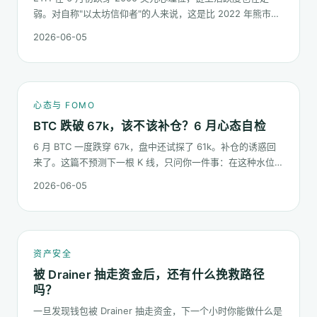
弱。对自称"以太坊信仰者"的人来说，这是比 2022 年熊市更
微妙的一次心态测试：它不是一根明显的大阴线，而是一段被
2026-06-05
慢慢磨低的价格。
心态与 FOMO
BTC 跌破 67k，该不该补仓？6 月心态自检
6 月 BTC 一度跌穿 67k，盘中还试探了 61k。补仓的诱惑回
来了。这篇不预测下一根 K 线，只问你一件事：在这种水位面
对"逢低买入"的冲动，你的心态该按哪几条规矩走。
2026-06-05
资产安全
被 Drainer 抽走资金后，还有什么挽救路径
吗？
一旦发现钱包被 Drainer 抽走资金，下一个小时你能做什么是