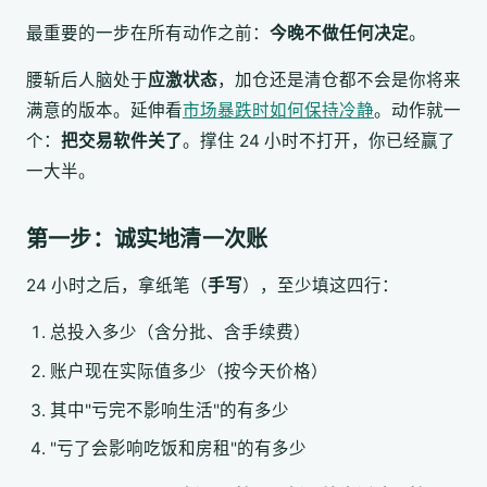
最重要的一步在所有动作之前：
今晚不做任何决定
。
腰斩后人脑处于
应激状态
，加仓还是清仓都不会是你将来
满意的版本。延伸看
市场暴跌时如何保持冷静
。动作就一
个：
把交易软件关了
。撑住 24 小时不打开，你已经赢了
一大半。
第一步：诚实地清一次账
24 小时之后，拿纸笔（
手写
），至少填这四行：
总投入多少（含分批、含手续费）
账户现在实际值多少（按今天价格）
其中"亏完不影响生活"的有多少
"亏了会影响吃饭和房租"的有多少