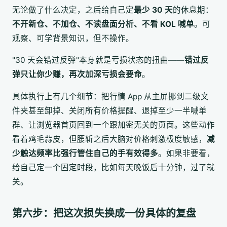
无论做了什么决定，之后给自己定
最少 30 天
的休息期：
不开新仓、不加仓、不读盘面分析、不看 KOL 喊单
。可
观察、可学背景知识，但不操作。
"30 天会错过反弹"本身就是亏损状态的扭曲——
错过反
弹只让你少赚，再次加深亏损会要命
。
具体执行上有几个细节：把行情 App 从主屏挪到二级文
件夹甚至卸掉、关闭所有价格提醒、退掉至少一半喊单
群、让浏览器首页回到一个跟加密无关的页面。这些动作
看着鸡毛蒜皮，但腰斩之后大脑对价格刺激极度敏感，
减
少触达频率比强行管住自己的手有效得多
。如果非要看，
给自己定一个固定时段，比如每天晚饭后十分钟，过了就
关。
第六步：把这次损失换成一份具体的复盘