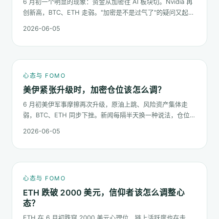
6 月初一个明显的现象：资金从加密往 AI 板块切。Nvidia 再
创新高，BTC、ETH 走弱。"加密是不是过气了"的疑问又起来
了。这篇不预测哪个板块下半年更猛，只回答：板块虹吸时，
2026-06-05
你的心态该怎么稳。
心态与 FOMO
美伊紧张升级时，加密仓位该怎么调？
6 月初美伊军事摩擦再次升级，原油上跳、风险资产集体走
弱，BTC、ETH 同步下挫。新闻每隔半天换一种说法，仓位却
不能每隔半天换一次。这篇梳理在地缘冲击下，加密持仓应当
2026-06-05
按哪几条规矩走。
心态与 FOMO
ETH 跌破 2000 美元，信仰者该怎么调整心
态？
ETH 在 6 月初跌穿 2000 美元心理位，链上活跃度也在走