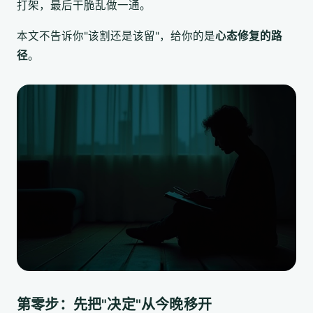
打架，最后干脆乱做一通。
本文不告诉你"该割还是该留"，给你的是
心态修复的路
径
。
第零步：先把"决定"从今晚移开