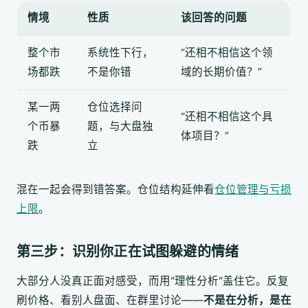
情境
性质
该回答的问题
整个市
系统性下行，
“还相不相信这个领
场都跌
不是你错
域的长期价值？”
某一两
仓位选择问
“还相不相信这个具
个币暴
题，与大盘独
体项目？”
跌
立
混在一起会得到错答案。仓位结构延伸看
仓位管理与亏损
上限
。
第三步：识别你正在试图躲避的情绪
大部分人没真正面对感受，而用"理性分析"盖住它。反复
刷价格、看别人盘面、在群里讨论——
不是在分析，是在