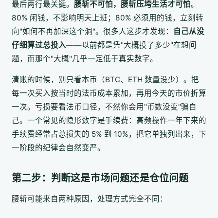
最后两行最关键。
腰斩不可怕，腰斩压垮生活才可怕
。
80% 闲钱，不影响明天上班；80% 必须用的钱，立刻转
向"如何不再加深这个洞"。很多人这步才发现：
自己从没
仔细算过总投入
——以前都是凭"大概投了多少"在想问
题，而那个"大概"几乎一定低于真实数字。
清账的时候，别只看本币（BTC、ETH 数量没少）。把
每一次买入按当时的法币成本累加，再用今天的市价折算
一次。亏损要看法币口径，不然你会用"币数没变"骗自
己。一个常见的隐形数字是手续费：高频操作一年下来的
手续费经常占总损失的 5% 到 10%，把它单独列出来，下
一阶段的纪律会自然变严。
第二步：判断这是市场问题还是仓位问题
腰斩可能来自两种原因，处理方式完全不同：