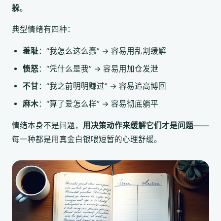
躲
。
典型情绪有四种：
羞耻
：“我怎么这么蠢” → 容易用乱割缓解
愤怒
：“凭什么是我” → 容易用加仓发泄
不甘
：“我之前明明赚过” → 容易追高博回
麻木
：“算了爱怎么样” → 容易彻底躺平
情绪本身不是问题，
用决策动作来缓解它们才是问题
——
每一种都是用真金白银喂短暂的心理舒缓。