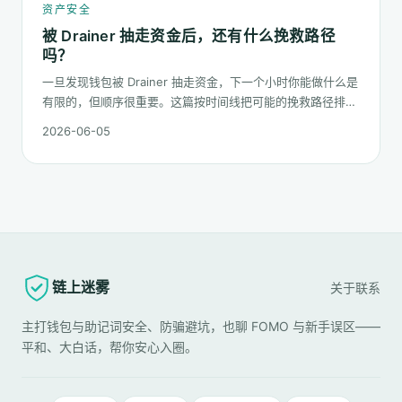
资产安全
被 Drainer 抽走资金后，还有什么挽救路径
吗？
一旦发现钱包被 Drainer 抽走资金，下一个小时你能做什么是
有限的，但顺序很重要。这篇按时间线把可能的挽救路径排一
遍：链上追踪、平台冻结请求、合规报案、混币器盲点的现
2026-06-05
实，以及更长期的善后。
链上迷雾
关于
联系
主打钱包与助记词安全、防骗避坑，也聊 FOMO 与新手误区——
平和、大白话，帮你安心入圈。