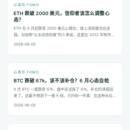
心态与 FOMO
ETH 跌破 2000 美元，信仰者该怎么调整心
态？
ETH 在 6 月初跌穿 2000 美元心理位，链上活跃度也在走
弱。对自称"以太坊信仰者"的人来说，这是比 2022 年熊市更
微妙的一次心态测试：它不是一根明显的大阴线，而是一段被
2026-06-05
慢慢磨低的价格。
心态与 FOMO
BTC 跌破 67k，该不该补仓？6 月心态自检
6 月 BTC 一度跌穿 67k，盘中还试探了 61k。补仓的诱惑回
来了。这篇不预测下一根 K 线，只问你一件事：在这种水位面
对"逢低买入"的冲动，你的心态该按哪几条规矩走。
2026-06-05