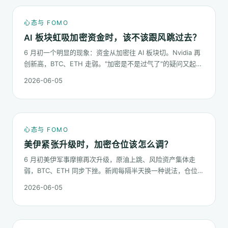
心态与 FOMO
AI 板块虹吸加密资金时，该不该跟风跳过去？
6 月初一个明显的现象：资金从加密往 AI 板块切。Nvidia 再
创新高，BTC、ETH 走弱。"加密是不是过气了"的疑问又起来
了。这篇不预测哪个板块下半年更猛，只回答：板块虹吸时，
2026-06-05
你的心态该怎么稳。
心态与 FOMO
美伊紧张升级时，加密仓位该怎么调？
6 月初美伊军事摩擦再次升级，原油上跳、风险资产集体走
弱，BTC、ETH 同步下挫。新闻每隔半天换一种说法，仓位却
不能每隔半天换一次。这篇梳理在地缘冲击下，加密持仓应当
2026-06-05
按哪几条规矩走。