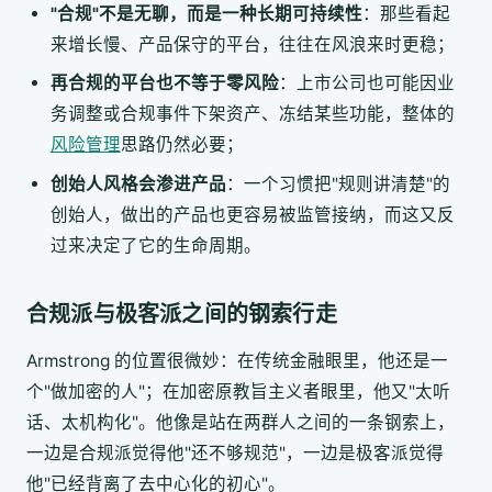
"合规"不是无聊，而是一种长期可持续性
：那些看起
来增长慢、产品保守的平台，往往在风浪来时更稳；
再合规的平台也不等于零风险
：上市公司也可能因业
务调整或合规事件下架资产、冻结某些功能，整体的
风险管理
思路仍然必要；
创始人风格会渗进产品
：一个习惯把"规则讲清楚"的
创始人，做出的产品也更容易被监管接纳，而这又反
过来决定了它的生命周期。
合规派与极客派之间的钢索行走
Armstrong 的位置很微妙：在传统金融眼里，他还是一
个"做加密的人"；在加密原教旨主义者眼里，他又"太听
话、太机构化"。他像是站在两群人之间的一条钢索上，
一边是合规派觉得他"还不够规范"，一边是极客派觉得
他"已经背离了去中心化的初心"。