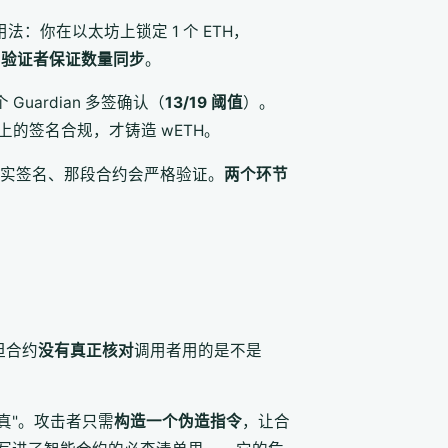
见的用法：你在以太坊上锁定 1 个 ETH，
和验证者保证数量同步
。
Guardian 多签确认（
13/19 阈值
）。
 VAA 上的签名合规，才铸造 wETH。
诚实签名、那段合约会严格验证。
两个环节
但合约
没有真正核对
调用者用的是不是
当真"。攻击者只需
构造一个伪造指令
，让合