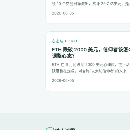
续 10 个交易日净流出，累计 29.7 亿美元，是
品上线以来最长的连续流出窗口之一。这篇梳
2026-06-05
这串数字到底说明了什么、又不能说明什么。
心态与 FOMO
ETH 跌破 2000 美元，信仰者该怎
调整心态？
ETH 在 6 月初跌穿 2000 美元心理位，链上活
跃度也在走弱。对自称"以太坊信仰者"的人来
说，这是比 2022 年熊市更微妙的一次心态测
2026-06-05
试：它不是一根明显的大阴线，而是一段被慢
磨低的价格。