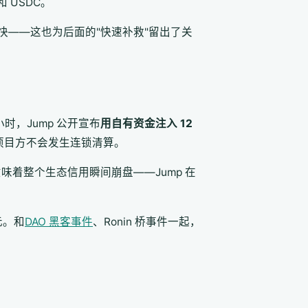
 USDC。
反应算快——这也为后面的"快速补救"留出了关
 小时，Jump 公开宣布
用自有资金注入 12
H 的项目方不会发生连锁清算。
意味着整个生态信用瞬间崩盘——Jump 在
元。和
DAO 黑客事件
、Ronin 桥事件一起，