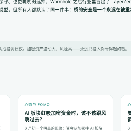
更聪明的选择。Wormhole 之后行业里冒出了 LayerZero、
模型，但所有人都默认了同一件事：
桥的安全是一个永远在被重
构成投资建议。加密资产波动大、风险高——永远只投入你亏得起的钱。
心态与 FOMO
心
AI 板块虹吸加密资金时，该不该跟风
跳过去？
连
6 月初一个明显的现象：资金从加密往 AI 板块