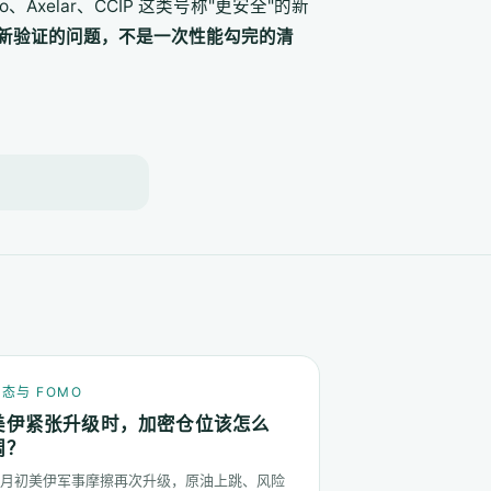
Axelar、CCIP 这类号称"更安全"的新
新验证的问题，不是一次性能勾完的清
态与 FOMO
美伊紧张升级时，加密仓位该怎么
调？
6 月初美伊军事摩擦再次升级，原油上跳、风险