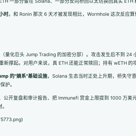
TH 一部分留在 Solana、一部分反向桥回以太坊换回真实 ETH 和
小时
。和 Ronin 那次 6 天才被发现相比，Wormhole 这次
o
（量化巨头 Jump Trading 的加密分部）。攻击发生后不到 24
足额抵押重新撑起。对用户来说，真 ETH 还能正常赎回；持有 wET
 Jump 的"嫡系"基础设施
，Solana 生态当时正处上升期，桥失守
值得保护。
复盘和审计报告、把 Immunefi 赏金上限提到 1000 万美
材。
5773.png)