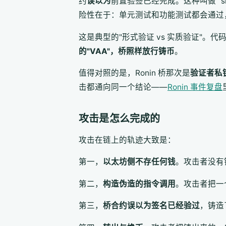
约
误以为
前置验签已经完成。这种叫做 "sign
险性在于：单元测试和功能测试都会通过
这是典型的"形式验证 vs 实质验证"
的"VAA"，桥照样放行铸币
。
值得对照的是，Ronin 桥那次是
验证者私
击都通向同一个结论——
Ronin 事件复盘
攻击是怎么完成的
攻击在链上的轨迹大致是：
第一，
以太坊侧不存任何钱
。攻击者没有锁定
第二，
构造伪造的指令调用
。攻击者把一
第三，
桥合约误以为签名已经验过
，铸造