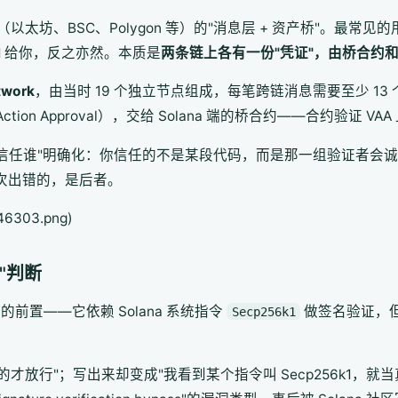
VM 链（以太坊、BSC、Polygon 等）的"消息层 + 资产桥"。最常
 wETH 给你，反之亦然。本质是
两条链上各有一份"凭证"，由桥合约
twork
，由当时 19 个独立节点组成，每笔跨链消息需要至少 13 个 
ed Action Approval），交给 Solana 端的桥合约——合约验证
"信任谁"明确化：你信任的不是某段代码，而是那一组验证者会
 这次出错的，是后者。
46303.png)
"判断
的前置——它依赖 Solana 系统指令
做签名验证，
Secp256k1
过的才放行"；写出来却变成"我看到某个指令叫 Secp256k1，就