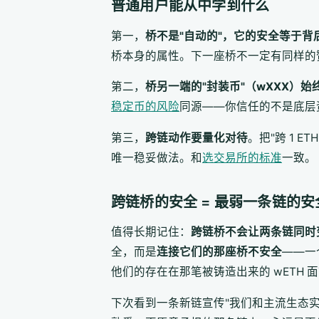
普通用户能从中学到什么
第一，
桥不是"自动的"，它的安全等于
桥本身的属性。下一座桥不一定有同样的
第二，
桥另一端的"封装币"（wXXX）
稳定币的风险
同源——你信任的不是底层
第三，
跨链动作要量化对待
。把"跨 1 
唯一稳妥做法。和
选交易所的标准
一致。
跨链桥的安全 = 最弱一条链的安
值得长期记住：
跨链桥不会让两条链同时
全，而是
连接它们的那座桥不安全
——一个
他们的存在在那笔被铸造出来的 wETH 
下次看到一条新链宣传"我们和主流生态