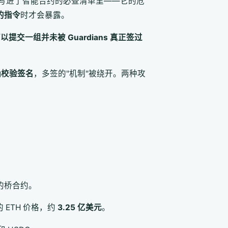
lana 社区写进了智能合约的必查清单里——它的危
的指令
时才会暴露。
提交一组并未被 Guardians 真正签过
确校验签名
，多签的"机制"被绕开。两种攻
 的桥合约。
ETH 价格，约
3.25 亿美元
。