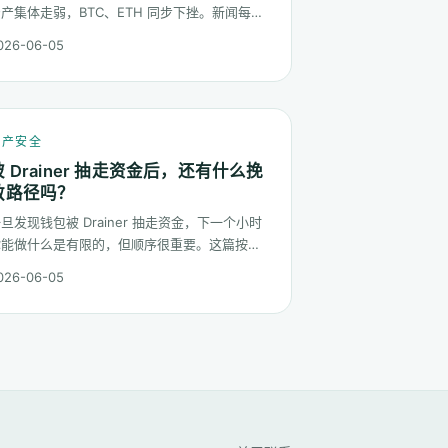
产集体走弱，BTC、ETH 同步下挫。新闻每隔
半天换一种说法，仓位却不能每隔半天换一次。
026-06-05
这篇梳理在地缘冲击下，加密持仓应当按哪几条
规矩走。
资产安全
被 Drainer 抽走资金后，还有什么挽
救路径吗？
旦发现钱包被 Drainer 抽走资金，下一个小时
你能做什么是有限的，但顺序很重要。这篇按时
间线把可能的挽救路径排一遍：链上追踪、平台
026-06-05
冻结请求、合规报案、混币器盲点的现实，以及
更长期的善后。