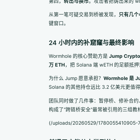
第四，
转出与换币
。攻击者把铸出来的 wE
从第一笔可疑交易到桥被发现，
只有几个
键窗口。
24 小时内的补窟窿与最终影响
Wormhole 的核心赞助方是
Jump Crypt
万 ETH
，把 Solana 端 wETH 的
为什么 Jump 愿意承担？
Wormhole 是
Solana 的其他持仓远比 3.2 亿美元更
团队同时做了几件事：暂停桥、修补合约、公开
构成了"跨链桥安全"最常被引用的三组教
(/uploads/20260529/1780055410905-7