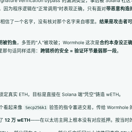
ature verification bypass"的漏洞类型，事后被 So
，因为程序逻辑在"正常调用"时表现正确，只有面对
带恶意构造
。代码相信了一个名字，没有核对那个名字来自哪里。
结果是攻击者可以
钥被钓鱼
，多签的"人"被攻破；Wormhole 这次是
合约本身没正
里那句话同样适用：
跨链桥的安全 = 验证环节最弱那一段
。
真实 ETH，目标是直接在 Solana 端"凭空"铸造 wETH。
个看起来像
验签的指令塞进交易，传给 Wormhole
Secp256k1
了
12 万 wETH
——在以太坊主网上根本没有对应抵押。按当时的 