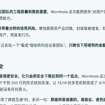
背后团队的工程质量和救助意愿
。Wormhole 这次能把损失"对用
赞助方。
始终带着对桥的信用风险
。哪怕原链资产没问题，封装版被增发、贬
资产，而是发行方。
ETH 过去玩一下"看成"借给桥的验证者团队"。
只跨当下用得到的金
全
变得更安全，它只会把安全下限拉到同一个低点
。Wormhole
不到 200 行的形式校验失误，让 13/19 的多签机制变成了 0/19
面前没有任何意义。
实现了跨链互通"时，多问一句：
那座桥是谁建的、谁验证、谁兜