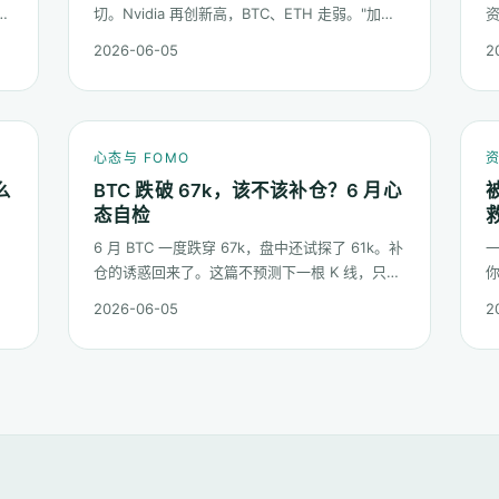
产
切。Nvidia 再创新高，BTC、ETH 走弱。"加密
资
理
是不是过气了"的疑问又起来了。这篇不预测哪个
2026-06-05
2
板块下半年更猛，只回答：板块虹吸时，你的心
态该怎么稳。
心态与 FOMO
么
BTC 跌破 67k，该不该补仓？6 月心
态自检
6 月 BTC 一度跌穿 67k，盘中还试探了 61k。补
一
仓的诱惑回来了。这篇不预测下一根 K 线，只问
你一件事：在这种水位面对"逢低买入"的冲动，
2026-06-05
2
慢
你的心态该按哪几条规矩走。