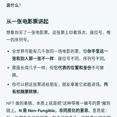
说什么
？
从一张电影票讲起
想象你买了一张电影票。这张票上印着场次、座位号、唯
一的序列号。
全世界可能有几千张同一场电影的票，但
你手里这一
张和别人那一张不一样
：座位号不同，序列号不同。
票面长得几乎一样，但
它代表的位置和身份
不可替
换。
你可以把这张票送给朋友，朋友拿着它就能进场。
所
有权随票转移
。
NFT 做的事情，本质上就是把"这种带唯一编号的票"搬到
链上。
N 是 Non-Fungible，非同质化的意思
。意思是：