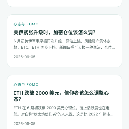
心态与 FOMO
美伊紧张升级时，加密仓位该怎么调？
6 月初美伊军事摩擦再次升级，原油上跳、风险资产集体走
弱，BTC、ETH 同步下挫。新闻每隔半天换一种说法，仓位却
不能每隔半天换一次。这篇梳理在地缘冲击下，加密持仓应当
2026-06-05
按哪几条规矩走。
心态与 FOMO
ETH 跌破 2000 美元，信仰者该怎么调整心
态？
ETH 在 6 月初跌穿 2000 美元心理位，链上活跃度也在走
弱。对自称"以太坊信仰者"的人来说，这是比 2022 年熊市更
微妙的一次心态测试：它不是一根明显的大阴线，而是一段被
2026-06-05
慢慢磨低的价格。