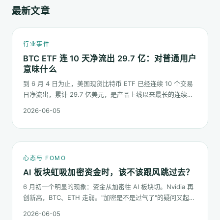
最新文章
行业事件
BTC ETF 连 10 天净流出 29.7 亿：对普通用户
意味什么
到 6 月 4 日为止，美国现货比特币 ETF 已经连续 10 个交易
日净流出，累计 29.7 亿美元，是产品上线以来最长的连续流
出窗口之一。这篇梳理这串数字到底说明了什么、又不能说明
2026-06-05
什么。
心态与 FOMO
AI 板块虹吸加密资金时，该不该跟风跳过去？
6 月初一个明显的现象：资金从加密往 AI 板块切。Nvidia 再
创新高，BTC、ETH 走弱。"加密是不是过气了"的疑问又起来
了。这篇不预测哪个板块下半年更猛，只回答：板块虹吸时，
2026-06-05
你的心态该怎么稳。