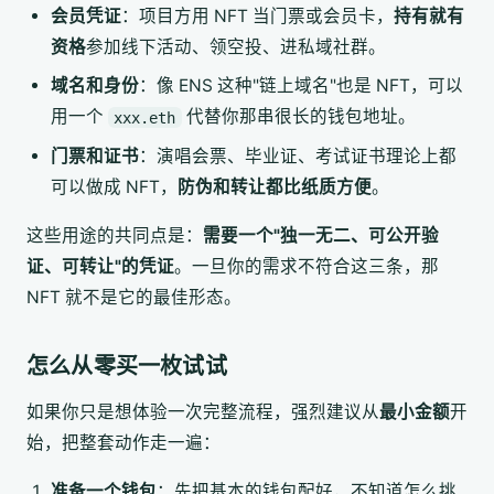
会员凭证
：项目方用 NFT 当门票或会员卡，
持有就有
资格
参加线下活动、领空投、进私域社群。
域名和身份
：像 ENS 这种"链上域名"也是 NFT，可以
用一个
代替你那串很长的钱包地址。
xxx.eth
门票和证书
：演唱会票、毕业证、考试证书理论上都
可以做成 NFT，
防伪和转让都比纸质方便
。
这些用途的共同点是：
需要一个"独一无二、可公开验
证、可转让"的凭证
。一旦你的需求不符合这三条，那
NFT 就不是它的最佳形态。
怎么从零买一枚试试
如果你只是想体验一次完整流程，强烈建议从
最小金额
开
始，把整套动作走一遍：
准备一个钱包
：先把基本的钱包配好，不知道怎么挑