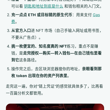
可以看
钥匙和地址到底是什么
和钱包相关的入门文。
充一点点 ETH 或目标链的原生代币
：用来支付
Gas
费
。
从官方入口
进 NFT 市场（自己手输入网址或用书签，
不要从广告点）。
挑一枚便宜的、知名度高的 NFT
练习，重点不是赚
钱，是
走完授权—购买—转入钱包—在自己钱包里看
到它
这条路径。
操作完之后，去区块浏览器搜你的地址，
亲眼看到那
枚 token 出现在你的资产列表里
。
走完这一遍，你对"链上凭证"的感觉就具体多了，比再看
一百篇分析文都管用。