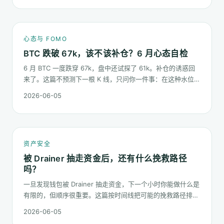
心态与 FOMO
BTC 跌破 67k，该不该补仓？6 月心态自检
6 月 BTC 一度跌穿 67k，盘中还试探了 61k。补仓的诱惑回
来了。这篇不预测下一根 K 线，只问你一件事：在这种水位面
对"逢低买入"的冲动，你的心态该按哪几条规矩走。
2026-06-05
资产安全
被 Drainer 抽走资金后，还有什么挽救路径
吗？
一旦发现钱包被 Drainer 抽走资金，下一个小时你能做什么是
有限的，但顺序很重要。这篇按时间线把可能的挽救路径排一
遍：链上追踪、平台冻结请求、合规报案、混币器盲点的现
2026-06-05
实，以及更长期的善后。