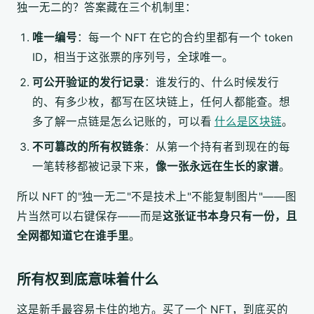
独一无二的？答案藏在三个机制里：
唯一编号
：每一个 NFT 在它的合约里都有一个 token
ID，相当于这张票的序列号，全球唯一。
可公开验证的发行记录
：谁发行的、什么时候发行
的、有多少枚，都写在区块链上，任何人都能查。想
多了解一点链是怎么记账的，可以看
什么是区块链
。
不可篡改的所有权链条
：从第一个持有者到现在的每
一笔转移都被记录下来，
像一张永远在生长的家谱
。
所以 NFT 的"独一无二"不是技术上"不能复制图片"——图
片当然可以右键保存——而是
这张证书本身只有一份，且
全网都知道它在谁手里
。
所有权到底意味着什么
这是新手最容易卡住的地方。买了一个 NFT，到底买的