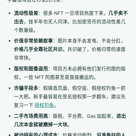
流动性极差
：很多 NFT 一旦项目热度下来，
几乎卖不
出去
，挂半年也无人问津。比加密货币的流动性差几
个数量级。
价值非常依赖叙事
：图片本身不会发电、不会分红，
价格几乎全靠社区共识
。共识破了，价格归零的速度
非常快。
版权和图像盗用
：项目方未必拥有他们发行的图的版
权，一些 NFT 的图甚至是直接搬运的。
诈骗手段多
：假铸造页面、假空投、假授权钓鱼一抓
一大把。新手最容易在签名授权那一步翻车，建议先
复习一下
授权钓鱼
。
二手市场费用高
：版税、平台费、Gas 加起来，
进出
几次本金就被磨掉一大块
。
被动持有的心理成本
：价格波动剧烈，
没准备好的人