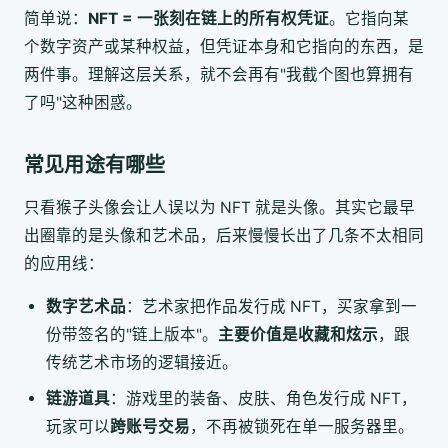
简单说：
NFT = 一张刻在链上的所有权凭证
。它指向某
个数字资产或某种权益，但凭证本身和它指向的东西，是
两件事。理解这层关系，就不会再有"我截个图也算拥有
了吗"这种困惑。
常见用途有哪些
只看猴子头像会让人误以为 NFT 就是头像。其实它最早
出圈靠的是头像和艺术品，后来慢慢长出了几条不太相同
的应用线：
数字艺术品
：艺术家把作品发行成 NFT，买家拿到一
份带签名的"链上版本"。
主要价值是收藏和炫示
，跟
传统艺术市场的逻辑接近。
链游道具
：游戏里的装备、皮肤、角色发行成 NFT，
玩家可以
跨账号交易
，不再被锁死在单一服务器里。