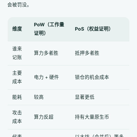
会被罚没。
PoW（工作量
维度
PoS（权益证明）
证明）
谁来
算力多者胜
抵押多者胜
记账
主要
电力 + 硬件
锁仓的机会成本
成本
能耗
较高
显著更低
攻击
算力反超
持有大量原生币
成本
代表
以太坊（合并后）等多