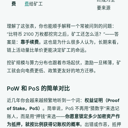
费
费
给矿工
要来源
理解了这张表，你也能顺手解释一个常被问到的问题：
“比特币 2100 万枚都挖完之后，矿工还怎么活？”——答
案是：
靠手续费
。这也是为什么很多人认为，长期来看，
链上活动量比单价更能决定矿工的命运。
挖矿规模与算力分布也跟着市场起伏，激励一旦稀薄，矿
工就会向电费更低、政策更友好的地方迁移。
PoW 和 PoS 的简单对比
近几年你会越来越频繁地听到一个词：
权益证明（Proof
of Stake，PoS）
。简单说，PoS 不再用"猜数字"来选记
账人，而是用"押钱"来选——
你愿意锁定多少加密资产作
为抵押，就按比例获得记账权的概率
。出错或作恶，抵押