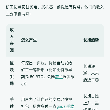
矿工愿意花钱买电、买机器，前提是有得赚。他们的收入
主要来自两块：
收
入
怎么产生
长期趋势
来
源
区
每挖出一页账，协议自动发给
长期递
块
矿工一笔新币（比如比特币早
减，未来
奖
期是 50 BTC，会随
减半
逐步缩
趋近于零
励
小）
长期占比
手
用户为了让自己的交易尽快被
上升，最
续
打包，愿意多付一点
gas / 手续
终成为主