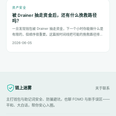
资产安全
被 Drainer 抽走资金后，还有什么挽救路径
吗？
一旦发现钱包被 Drainer 抽走资金，下一个小时你能做什么是
有限的，但顺序很重要。这篇按时间线把可能的挽救路径排一
遍：链上追踪、平台冻结请求、合规报案、混币器盲点的现
2026-06-05
实，以及更长期的善后。
链上迷雾
关于
联系
主打钱包与助记词安全、防骗避坑，也聊 FOMO 与新手误区——
平和、大白话，帮你安心入圈。