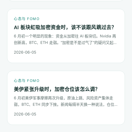
心态与 FOMO
AI 板块虹吸加密资金时，该不该跟风跳过去？
6 月初一个明显的现象：资金从加密往 AI 板块切。Nvidia 再
创新高，BTC、ETH 走弱。"加密是不是过气了"的疑问又起来
了。这篇不预测哪个板块下半年更猛，只回答：板块虹吸时，
2026-06-05
你的心态该怎么稳。
心态与 FOMO
美伊紧张升级时，加密仓位该怎么调？
6 月初美伊军事摩擦再次升级，原油上跳、风险资产集体走
弱，BTC、ETH 同步下挫。新闻每隔半天换一种说法，仓位却
不能每隔半天换一次。这篇梳理在地缘冲击下，加密持仓应当
2026-06-05
按哪几条规矩走。