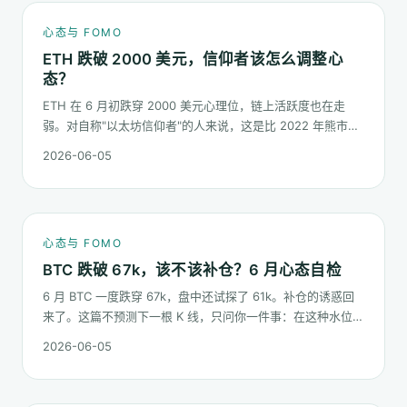
心态与 FOMO
ETH 跌破 2000 美元，信仰者该怎么调整心
态？
ETH 在 6 月初跌穿 2000 美元心理位，链上活跃度也在走
弱。对自称"以太坊信仰者"的人来说，这是比 2022 年熊市更
微妙的一次心态测试：它不是一根明显的大阴线，而是一段被
2026-06-05
慢慢磨低的价格。
心态与 FOMO
BTC 跌破 67k，该不该补仓？6 月心态自检
6 月 BTC 一度跌穿 67k，盘中还试探了 61k。补仓的诱惑回
来了。这篇不预测下一根 K 线，只问你一件事：在这种水位面
对"逢低买入"的冲动，你的心态该按哪几条规矩走。
2026-06-05