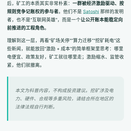
后，矿工的本质其实非常朴素：
一群被经济激励驱动、按
规则竞争记账权的参与者
。他们不是
Satoshi
那样的发明
者，也不是"互联网英雄"，而是一个
让公开账本能稳定向
前推进的工程角色
。
理解到这一层，再看"矿场关停"“算力迁移”"挖矿耗电"这
些新闻，就能放回"激励 + 成本"的简单框架里思考：哪里
电便宜、政策友好，矿工就往哪里走；激励缩水、监管收
紧，他们就撤离。
本文为科普内容，不构成投资建议。挖矿涉及电
力、硬件、合规等多重风险，请结合所在地区的
法律法规自行判断。