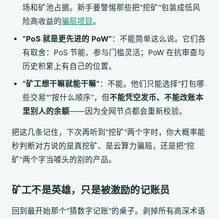
场和矿池占据。新手要警惕那些把"挖矿"包装成低风
险高收益的
骗局项目
。
“PoS 就是更先进的 PoW”
：不能简单这么说。它们各
有取舍：PoS 节能、参与门槛灵活；PoW 在抗审查与
历史积累上有自己的位置。
“矿工想干嘛就能干嘛”
：不能。他们只能选择"打包哪
些交易"“按什么顺序”，但
不能凭空发币、不能改账本
里别人的余额
——因为全网节点都会重新校验。
把这几条记住，下次再听到"挖矿"两个字时，你大概率能
秒判断对方说的是真挖矿、是云算力骗局，还是把"挖
矿"两个字当噱头的别的产品。
矿工不是英雄，只是被激励的记账员
回到最开始那个"猜数字记账"的桌子。剥掉所有高深术语