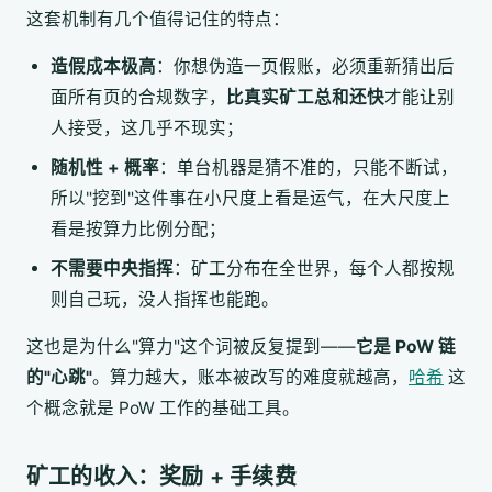
这套机制有几个值得记住的特点：
造假成本极高
：你想伪造一页假账，必须重新猜出后
面所有页的合规数字，
比真实矿工总和还快
才能让别
人接受，这几乎不现实；
随机性 + 概率
：单台机器是猜不准的，只能不断试，
所以"挖到"这件事在小尺度上看是运气，在大尺度上
看是按算力比例分配；
不需要中央指挥
：矿工分布在全世界，每个人都按规
则自己玩，没人指挥也能跑。
这也是为什么"算力"这个词被反复提到——
它是 PoW 链
的"心跳"
。算力越大，账本被改写的难度就越高，
哈希
这
个概念就是 PoW 工作的基础工具。
矿工的收入：奖励 + 手续费