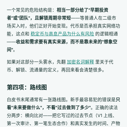
一个常见的危险结构是：
相当一部分给了"早期投资
者"或"团队"，且解锁周期非常短
——等普通人在二级市
场买入时，他们正好开始变现。代币是否承担真实网络功
能，这点和
稳定币与高息产品为什么有风险
的逻辑相通
——
收益和需求要有真实来源，而不是靠未来的"想象空
间"
。
如果对这部分一头雾水，先翻
加密名词解释
里关于代
币、解锁、流通量的定义，再回来看会清楚很多。
第四项：路线图
白皮书末尾通常有一张路线图。新手最容易犯的错误是
只
看"未来要做什么"，不看"过去做到了多少"
。正确的读法
分两步：横向比对——把它写过的过去节点（V1 上线、
第一次审计、第一笔生态合作）和真实发生的时间、产物