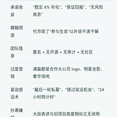
承诺收
“稳定 X% 年化”、“保证回报”、“无风险
益
高息”
模糊用
代币除了"参与生态"以外说不清干嘛
途
团队隐
匿名 + 无开源 + 无审计 + 无社区
身
过度营
通篇都是合作大公司 logo、明星合影、
销
奢华场地
紧迫感
“最后一轮私募”、“错过就没机会”、“24
话术
小时倒计时”
抄袭嫌
大段表述与旧项目高度相似又无说明