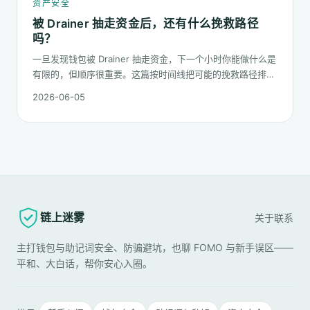
资产安全
被 Drainer 抽走资金后，还有什么挽救路径
吗？
一旦发现钱包被 Drainer 抽走资金，下一个小时你能做什么是
有限的，但顺序很重要。这篇按时间线把可能的挽救路径排一
遍：链上追踪、平台冻结请求、合规报案、混币器盲点的现
2026-06-05
实，以及更长期的善后。
链上迷雾
关于
联系
主打钱包与助记词安全、防骗避坑，也聊 FOMO 与新手误区——
平和、大白话，帮你安心入圈。