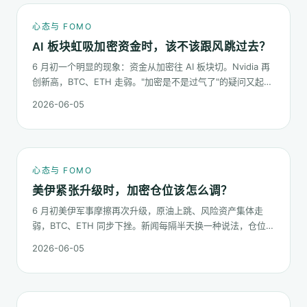
心态与 FOMO
AI 板块虹吸加密资金时，该不该跟风跳过去？
6 月初一个明显的现象：资金从加密往 AI 板块切。Nvidia 再
创新高，BTC、ETH 走弱。"加密是不是过气了"的疑问又起来
了。这篇不预测哪个板块下半年更猛，只回答：板块虹吸时，
2026-06-05
你的心态该怎么稳。
心态与 FOMO
美伊紧张升级时，加密仓位该怎么调？
6 月初美伊军事摩擦再次升级，原油上跳、风险资产集体走
弱，BTC、ETH 同步下挫。新闻每隔半天换一种说法，仓位却
不能每隔半天换一次。这篇梳理在地缘冲击下，加密持仓应当
2026-06-05
按哪几条规矩走。