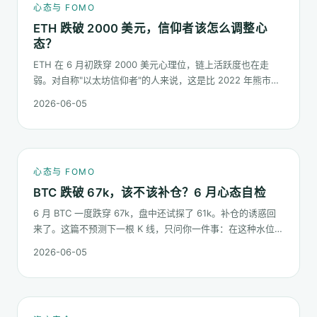
心态与 FOMO
ETH 跌破 2000 美元，信仰者该怎么调整心
态？
ETH 在 6 月初跌穿 2000 美元心理位，链上活跃度也在走
弱。对自称"以太坊信仰者"的人来说，这是比 2022 年熊市更
微妙的一次心态测试：它不是一根明显的大阴线，而是一段被
2026-06-05
慢慢磨低的价格。
心态与 FOMO
BTC 跌破 67k，该不该补仓？6 月心态自检
6 月 BTC 一度跌穿 67k，盘中还试探了 61k。补仓的诱惑回
来了。这篇不预测下一根 K 线，只问你一件事：在这种水位面
对"逢低买入"的冲动，你的心态该按哪几条规矩走。
2026-06-05