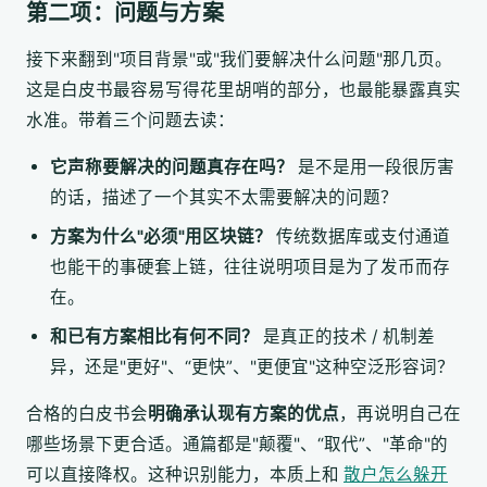
第二项：问题与方案
接下来翻到"项目背景"或"我们要解决什么问题"那几页。
这是白皮书最容易写得花里胡哨的部分，也最能暴露真实
水准。带着三个问题去读：
它声称要解决的问题真存在吗？
是不是用一段很厉害
的话，描述了一个其实不太需要解决的问题？
方案为什么"必须"用区块链？
传统数据库或支付通道
也能干的事硬套上链，往往说明项目是为了发币而存
在。
和已有方案相比有何不同？
是真正的技术 / 机制差
异，还是"更好"、“更快”、"更便宜"这种空泛形容词？
合格的白皮书会
明确承认现有方案的优点
，再说明自己在
哪些场景下更合适。通篇都是"颠覆"、“取代”、"革命"的
可以直接降权。这种识别能力，本质上和
散户怎么躲开