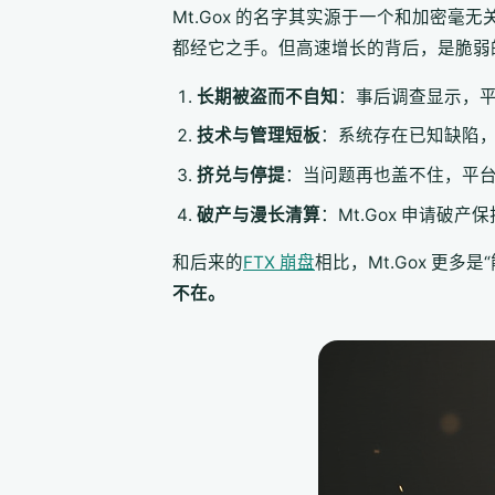
Mt.Gox 的名字其实源于一个和加密
都经它之手。但高速增长的背后，是脆弱
长期被盗而不自知
：事后调查显示，
技术与管理短板
：系统存在已知缺陷
挤兑与停提
：当问题再也盖不住，平
破产与漫长清算
：Mt.Gox 申请
和后来的
FTX 崩盘
相比，Mt.Gox 更
不在。