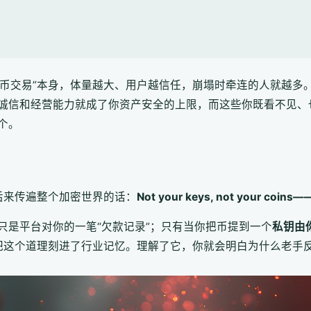
“比特币交易”本身，体量越大、用户越信任，崩塌时牵连的人就越多
诚信和经营能力就成了你资产安全的上限，而这些你既看不见、
个。
句后来传遍整个加密世界的话：
Not your keys, not your
只是平台对你的一笔“欠款记录”；只有当你把币提到一个
私钥由
价，把这个道理刻进了行业记忆。理解了它，你就会明白为什么老手