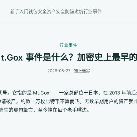
新手入门
钱包安全
资产安全
防骗避坑
行业事件
行业事件
Mt.Gox 事件是什么？加密史上最早
2026-05-27 · 链上迷雾
号。它指的是 Mt.Gox——一家总部位于日本、在 2013 年前
随即申请破产，约数十万枚比特币不翼而飞。无数早期用户的资产就
催生的那句箴言，至今挂在每个老手嘴边。