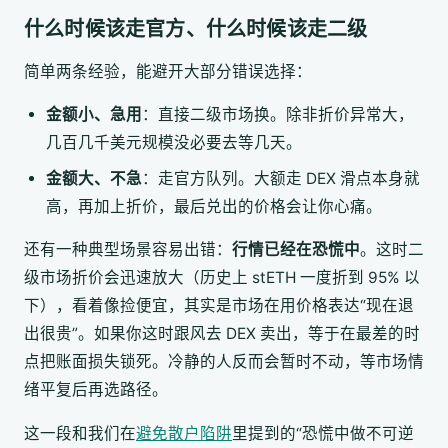
什么时候该走官方、什么时候该走二级
简单两条经验，能避开大部分错误选择：
金额小、急用
：直接二级市场换。除非折价异常大，
几百几千美元规模没必要去等几天。
金额大、不急
：走官方队列。大额走 DEX 滑点本身就
高，再加上折价，最后兑出的价格会让你心痛。
还有一种典型场景容易出错：
行情已经在恐慌中
。这时二
级市场折价会迅速放大（历史上 stETH 一度折到 95% 以
下），看着像捡便宜，其实是市场在用价格表达“现在退
出很贵”。如果你这时跟风去 DEX 卖出，等于在最差的时
点把账面损失锁死。冷静的人反而会暂时不动，等市场情
绪平复后再选路径。
这一段和我们在
避免散户陷阱
里提到的“恐慌中做不可逆