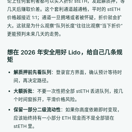
论上任何套利者都可以买入折价 stETH，发起解质押，等
几天后赚取价差。这个套利通道越通畅，平时的 stETH
价格越接近 1:1；通道一旦拥堵或者被怀疑，折价就会扩
大。这就是为什么观察“队列长度”往往比观察“当下折价”
更能预判未来几天的走势。
想在 2026 年安全用好 Lido，给自己几条规
矩
解质押前先看队列
：登录官方界面，确认预计等待时
间，再决定路径。
大额拆批
：不要一次性把全部 stETH 丢进队列，按几
个时间窗拆开，平滑价格风险。
保留一部分二级流动性
：如果你高度依赖即时变现，
应该始终持有一小部分 ETH 现金而不是全部锁在
stETH 里。