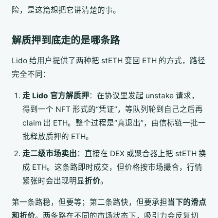
险，是这篇想把它讲清楚的事。
解质押到底走的是哪条路
Lido 给用户提供了两种把 stETH 变回 ETH 的方式，路径
完全不同：
走 Lido 官方解质押
：在协议里发起 unstake 请求，
得到一个 NFT 形式的“凭证”，等队列轮到自己之后再
claim 出 ETH。整个过程是“真退出”，由信标链一批一
批释放质押的 ETH。
走二级市场卖出
：直接在 DEX 或聚合器上把 stETH 换
成 ETH。这条路即时成交，但价格按市场撮合，行情
紧张时会出现明显
折价
。
第一条路稳，但要等；第二条路快，但要承担
当下的滑点
和折价
。两条路在不同的市场状态下，吸引力会反复切