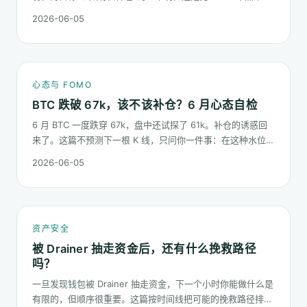
微妙的一次心态测试：它不是一根明显的大阴线，而是一段被
2026-06-05
慢慢磨低的价格。
心态与 FOMO
BTC 跌破 67k，该不该补仓？6 月心态自检
6 月 BTC 一度跌穿 67k，盘中还试探了 61k。补仓的诱惑回
来了。这篇不预测下一根 K 线，只问你一件事：在这种水位面
对"逢低买入"的冲动，你的心态该按哪几条规矩走。
2026-06-05
资产安全
被 Drainer 抽走资金后，还有什么挽救路径
吗？
一旦发现钱包被 Drainer 抽走资金，下一个小时你能做什么是
有限的，但顺序很重要。这篇按时间线把可能的挽救路径排一