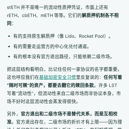
stETH 并不是唯一的流动性质押凭证，市面上还有
rETH、cbETH、mETH 等等。它们的
解质押机制各不相
同
：
有的支持原生解质押（像 Lido、Rocket Pool）。
有的需要走运营方的中心化兑付通道。
有的根本没有官方退出路径，只能依赖二级市场。
把这层结构看明白，比记住任何一家协议的名字都重要。
这也呼应我们在
基础加密安全习惯
里反复说的：
任何写着
“随时可赎”的资产，都要去翻它的赎回条款
。许多 LST
写着“流动性”，但流动性来自二级市场而非协议本身，市
场不好时这层流动性会蒸发得很快。
另外，
官方退出和二级市场不是替代关系，而是互相校
准
。官方退出存在，二级市场的折价才有上限——因为理