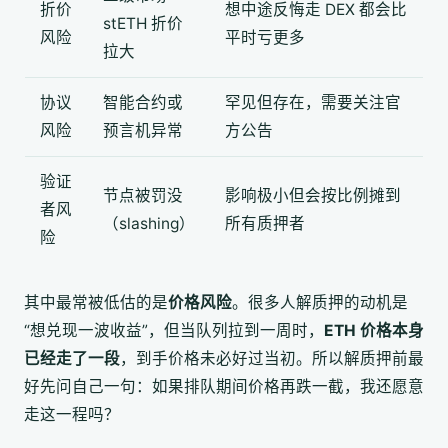
折价
想中途反悔走 DEX 都会比
stETH 折价
风险
平时亏更多
拉大
协议
智能合约或
罕见但存在，需要关注官
风险
预言机异常
方公告
验证
节点被罚没
影响极小但会按比例摊到
者风
（slashing）
所有质押者
险
其中最常被低估的是
价格风险
。很多人解质押的动机是
“想兑现一波收益”，但当队列拉到一周时，
ETH 价格本身
已经走了一段
，到手价格未必好过当初。所以解质押前最
好先问自己一句：如果排队期间价格再跌一截，我还愿意
走这一程吗？