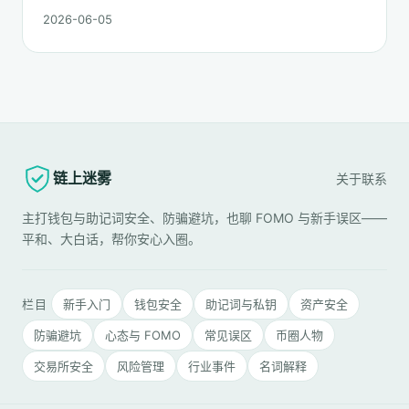
遍：链上追踪、平台冻结请求、合规报案、混币器盲点的现
2026-06-05
实，以及更长期的善后。
链上迷雾
关于
联系
主打钱包与助记词安全、防骗避坑，也聊 FOMO 与新手误区——
平和、大白话，帮你安心入圈。
栏目
新手入门
钱包安全
助记词与私钥
资产安全
防骗避坑
心态与 FOMO
常见误区
币圈人物
交易所安全
风险管理
行业事件
名词解释