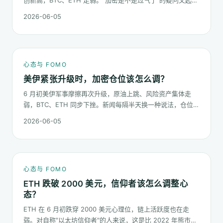
了。这篇不预测哪个板块下半年更猛，只回答：板块虹吸时，
2026-06-05
你的心态该怎么稳。
心态与 FOMO
美伊紧张升级时，加密仓位该怎么调？
6 月初美伊军事摩擦再次升级，原油上跳、风险资产集体走
弱，BTC、ETH 同步下挫。新闻每隔半天换一种说法，仓位却
不能每隔半天换一次。这篇梳理在地缘冲击下，加密持仓应当
2026-06-05
按哪几条规矩走。
心态与 FOMO
ETH 跌破 2000 美元，信仰者该怎么调整心
态？
ETH 在 6 月初跌穿 2000 美元心理位，链上活跃度也在走
弱。对自称"以太坊信仰者"的人来说，这是比 2022 年熊市更