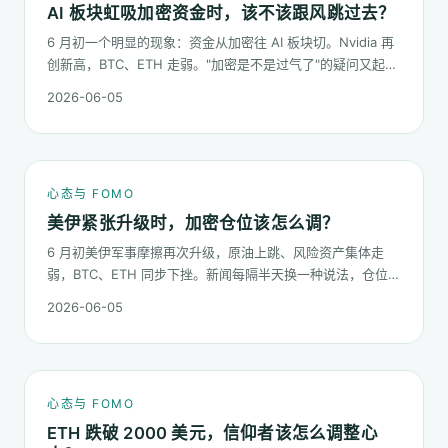
AI 板块虹吸加密资金时，该不该跟风跳过去？
6 月初一个明显的现象：资金从加密往 AI 板块切。Nvidia 再
创新高，BTC、ETH 走弱。"加密是不是过气了"的疑问又起来
了。这篇不预测哪个板块下半年更猛，只回答：板块虹吸时，
2026-06-05
你的心态该怎么稳。
心态与 FOMO
美伊紧张升级时，加密仓位该怎么调？
6 月初美伊军事摩擦再次升级，原油上跳、风险资产集体走
弱，BTC、ETH 同步下挫。新闻每隔半天换一种说法，仓位却
不能每隔半天换一次。这篇梳理在地缘冲击下，加密持仓应当
2026-06-05
按哪几条规矩走。
心态与 FOMO
ETH 跌破 2000 美元，信仰者该怎么调整心