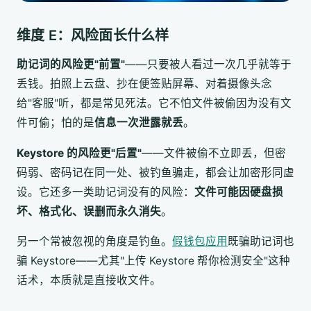
维度 E：风险面长什么样
助记词的风险更"前置"
——只要被人看过一次几乎就等于
丢钱。拍照上云盘、抄在便签贴屏幕、对着摄像头念
给"客服"听，都是常见死法。它不怕文件被偷因为没有文
件可偷；怕的是
信息一次泄露就丢
。
Keystore 的风险更"后置"
——文件被偷不立即丢，但密
码弱、密码记在同一处、被钓鱼骗走，都会让加密形同虚
设。它还多一类助记词没有的风险：
文件可能因硬盘损
坏、格式化、误删而永久消失
。
另一个常被忽视的角度是钓鱼。
假钱包应用
既骗助记词也
骗 Keystore——尤其"上传 Keystore 帮你检测安全"这种
话术，本质就是直接收文件。