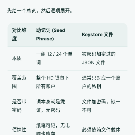
先给一个总览，然后逐项展开。
对比维
助记词 (Seed
Keystore 文件
度
Phrase)
一组 12 / 24 个单
被密码加密过的
本质
词
JSON 文件
覆盖范
整个 HD 钱包下
通常只对应一个账
围
所有账户
户的私钥
是否带
词本身就是凭
文件加密码，缺一
密码
证，无密码
不可
纸笔可记，无电
便携性
必须依赖文件载体
脑也能存