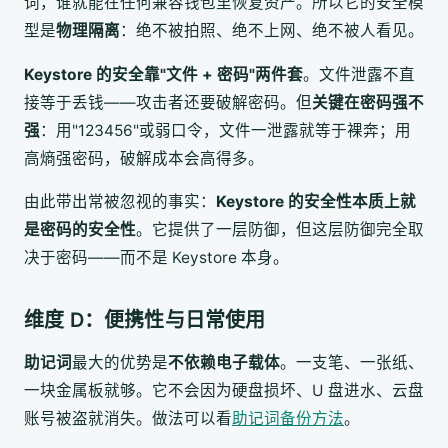
词，谁就能在任何兼容钱包里恢复资产。所以它的安全模
型是
物理隔离
：绝不被拍照、绝不上网、绝不被人看见。
Keystore 的安全靠"文件 + 密码"两件套
。文件泄露不直
接等于丢钱——攻击者还要破解密码。但
关键在密码强不
强
：用"123456"或弱口令，文件一泄露就等于裸奔；用
高熵强密码，破解成本会高得多。
由此带出常被忽视的事实：
Keystore 的安全性本质上就
是密码的安全性
。它提供了一层防御，但这层防御完全取
决于密码——而不是 Keystore 本身。
维度 D：便携性与日常使用
助记词
最大的优势是
不依赖电子载体
。一支笔、一张纸、
一块金属板就够。它不会因为硬盘损坏、U 盘进水、云盘
账号被盗就消失。做法可以看
助记词备份方法
。