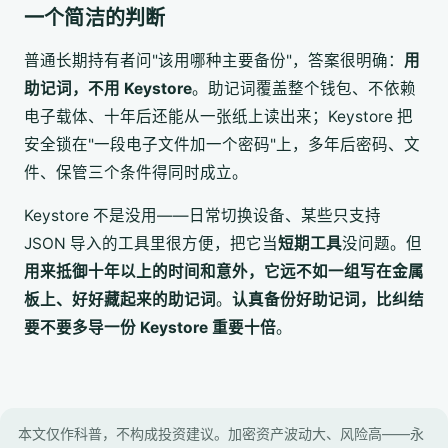
一个简洁的判断
普通长期持有者问"该用哪种主要备份"，答案很明确：
用
助记词，不用 Keystore
。助记词覆盖整个钱包、不依赖
电子载体、十年后还能从一张纸上读出来；Keystore 把
安全锁在"一段电子文件加一个密码"上，多年后密码、文
件、保管三个条件得同时成立。
Keystore 不是没用——日常切换设备、某些只支持
JSON 导入的工具里很方便，把它当
短期工具
没问题。但
用来抵御十年以上的时间和意外，它远不如一组写在金属
板上、好好藏起来的助记词
。
认真备份好助记词，比纠结
要不要多导一份 Keystore 重要十倍
。
本文仅作科普，不构成投资建议。加密资产波动大、风险高——永