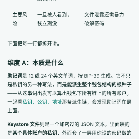
主要风
一旦被人看到，
文件泄露还需暴力
险
钱立刻没
破解密码
下面把每一行都拆开讲。
维度 A：本质是什么
助记词
是 12 或 24 个英文单词，按 BIP-39 生成。它不只
是私钥的另一种写法，而是
能派生整个钱包结构的根种子
——从这串词出发可以算出钱包下所有链上的所有账户。
一起看
私钥、公钥、地址
那条派生链，会发现助记词在最
上面。
Keystore 文件
则是一个加密过的 JSON 文本，里面装的
是
某个具体账户的私钥
，外面套了一层用你设的密码做的