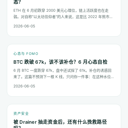
态？
ETH 在 6 月初跌穿 2000 美元心理位，链上活跃度也在走
弱。对自称"以太坊信仰者"的人来说，这是比 2022 年熊市更
微妙的一次心态测试：它不是一根明显的大阴线，而是一段被
2026-06-05
慢慢磨低的价格。
心态与 FOMO
BTC 跌破 67k，该不该补仓？6 月心态自检
6 月 BTC 一度跌穿 67k，盘中还试探了 61k。补仓的诱惑回
来了。这篇不预测下一根 K 线，只问你一件事：在这种水位面
对"逢低买入"的冲动，你的心态该按哪几条规矩走。
2026-06-05
资产安全
被 Drainer 抽走资金后，还有什么挽救路径