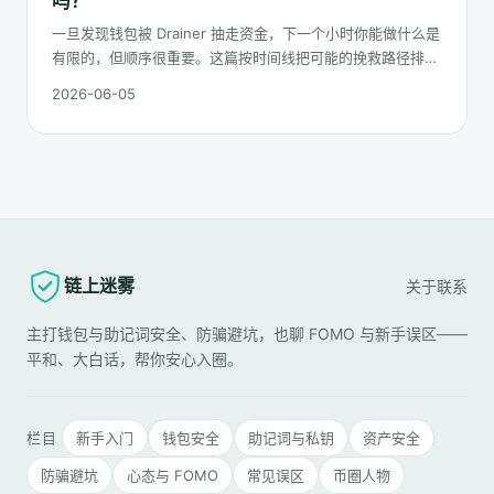
吗？
一旦发现钱包被 Drainer 抽走资金，下一个小时你能做什么是
有限的，但顺序很重要。这篇按时间线把可能的挽救路径排一
遍：链上追踪、平台冻结请求、合规报案、混币器盲点的现
2026-06-05
实，以及更长期的善后。
链上迷雾
关于
联系
主打钱包与助记词安全、防骗避坑，也聊 FOMO 与新手误区——
平和、大白话，帮你安心入圈。
栏目
新手入门
钱包安全
助记词与私钥
资产安全
防骗避坑
心态与 FOMO
常见误区
币圈人物