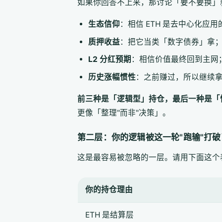
如果你回答不上来，那讨论「要不要换」
生态信仰
：相信 ETH 是去中心化应
质押收益
：把它当类「数字债券」拿
L2 分红预期
：相信价值最终回到主网
历史涨幅惯性
：之前赚过，所以继续
前三种是「逻辑型」持仓，最后一种是「
更像「整理"而非"决策」。
第二层：你的逻辑被这一轮"跑输"打
这是最容易被忽略的一层。请用下面这个
你的持仓理由
ETH 是结算层