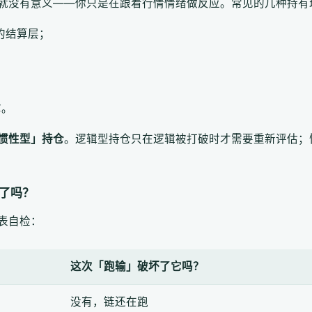
就没有意义——你只是在跟着行情情绪做反应。常见的几种持有
用的结算层；
；
；
拿。
惯性型」持仓
。逻辑型持仓只在逻辑被打破时才需要重新评估；
破了吗？
表自检：
这次「跑输」破坏了它吗？
没有，链还在跑