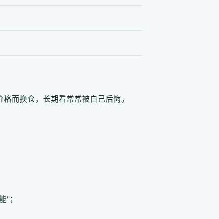
价格而换仓，长期看常常被自己后悔。
能"；