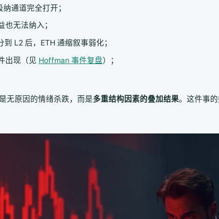
吸纳通道完全打开；
益也无法纳入；
 L2 后，ETH 通缩叙事弱化；
件出现（见
Hoffman 事件复盘
）；
。
不是无原因的情绪杀跌，而是
多重结构因素的叠加结果
。这件事的