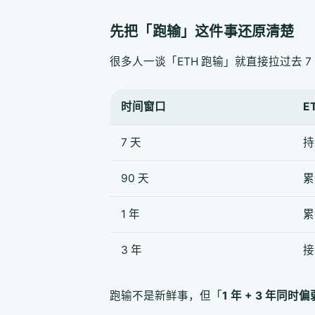
先把「跑输」这件事还原清楚
很多人一谈「ETH 跑输」就直接拉过去 7
时间窗口
E
7 天
持
90 天
累
1 年
累
3 年
接
跑输不是新鲜事，但「
1 年 + 3 年同时