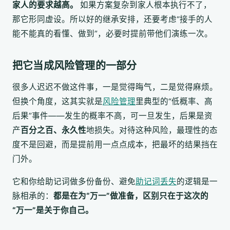
家人的要求越高。
如果方案复杂到家人根本执行不了，
那它形同虚设。所以好的继承安排，还要考虑“接手的人
能不能真的看懂、做到”，必要时提前带他们演练一次。
把它当成风险管理的一部分
很多人迟迟不做这件事，一是觉得晦气，二是觉得麻烦。
但换个角度，这其实就是
风险管理
里典型的“低概率、高
后果”事件——发生的概率不高，可一旦发生，后果是资
产
百分之百、永久性
地损失。对待这种风险，最理性的态
度不是回避，而是提前用一点点成本，把最坏的结果挡在
门外。
它和你给助记词做多份备份、避免
助记词丢失
的逻辑是一
脉相承的：
都是在为“万一”做准备，区别只在于这次的
“万一”是关于你自己。