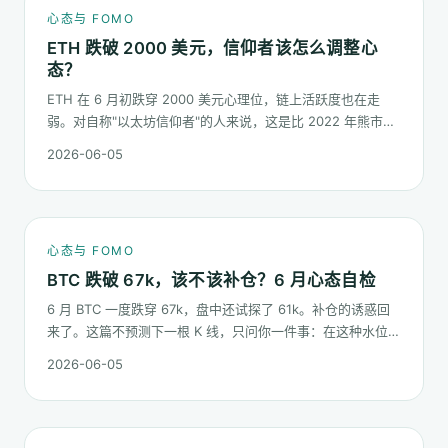
心态与 FOMO
ETH 跌破 2000 美元，信仰者该怎么调整心
态？
ETH 在 6 月初跌穿 2000 美元心理位，链上活跃度也在走
弱。对自称"以太坊信仰者"的人来说，这是比 2022 年熊市更
微妙的一次心态测试：它不是一根明显的大阴线，而是一段被
2026-06-05
慢慢磨低的价格。
心态与 FOMO
BTC 跌破 67k，该不该补仓？6 月心态自检
6 月 BTC 一度跌穿 67k，盘中还试探了 61k。补仓的诱惑回
来了。这篇不预测下一根 K 线，只问你一件事：在这种水位面
对"逢低买入"的冲动，你的心态该按哪几条规矩走。
2026-06-05