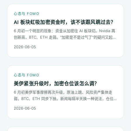
心态与 FOMO
AI 板块虹吸加密资金时，该不该跟风跳过去？
6 月初一个明显的现象：资金从加密往 AI 板块切。Nvidia 再
创新高，BTC、ETH 走弱。"加密是不是过气了"的疑问又起来
了。这篇不预测哪个板块下半年更猛，只回答：板块虹吸时，
2026-06-05
你的心态该怎么稳。
心态与 FOMO
美伊紧张升级时，加密仓位该怎么调？
6 月初美伊军事摩擦再次升级，原油上跳、风险资产集体走
弱，BTC、ETH 同步下挫。新闻每隔半天换一种说法，仓位却
不能每隔半天换一次。这篇梳理在地缘冲击下，加密持仓应当
2026-06-05
按哪几条规矩走。