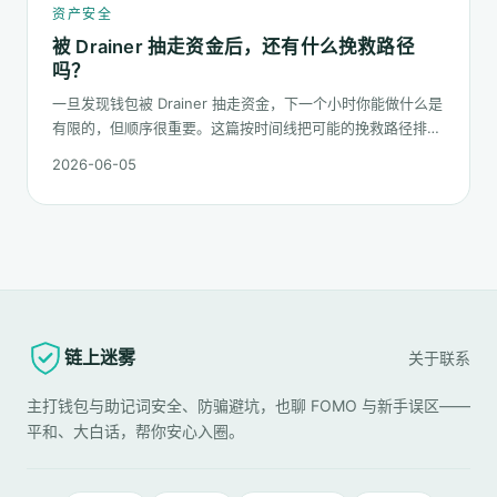
资产安全
被 Drainer 抽走资金后，还有什么挽救路径
吗？
一旦发现钱包被 Drainer 抽走资金，下一个小时你能做什么是
有限的，但顺序很重要。这篇按时间线把可能的挽救路径排一
遍：链上追踪、平台冻结请求、合规报案、混币器盲点的现
2026-06-05
实，以及更长期的善后。
链上迷雾
关于
联系
主打钱包与助记词安全、防骗避坑，也聊 FOMO 与新手误区——
平和、大白话，帮你安心入圈。