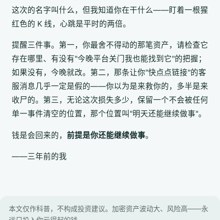
这次的名字叫什么，但我知道你在干什么——盯着一根猩
红色的 K 线，心跳是平时的两倍。
提醒三件事。第一，你最舍不得动的那笔资产，请检查它
存在哪里、有没有"今晚平台关门我也能找到它"的把握；
如果没有，今晚就改。第二，那条让你"快点点链接"的客
服消息几乎一定是假的——你以为是来救你的，多半是来
收尸的。第三，无论这次损失多少，保留一个不会被任何
单一事件清空的位置，那个位置叫"明天还能继续做事"。
钱是会回来的，
前提是你还能继续做事
。
——三年前的我
本文仅作科普，不构成投资建议。加密资产波动大、风险高——永
远只投入你亏得起的钱。