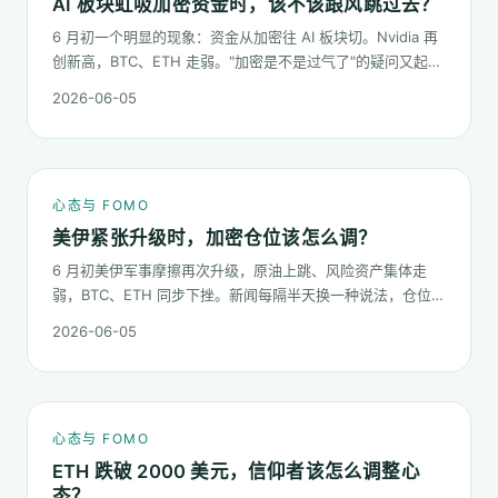
AI 板块虹吸加密资金时，该不该跟风跳过去？
6 月初一个明显的现象：资金从加密往 AI 板块切。Nvidia 再
创新高，BTC、ETH 走弱。"加密是不是过气了"的疑问又起来
了。这篇不预测哪个板块下半年更猛，只回答：板块虹吸时，
2026-06-05
你的心态该怎么稳。
心态与 FOMO
美伊紧张升级时，加密仓位该怎么调？
6 月初美伊军事摩擦再次升级，原油上跳、风险资产集体走
弱，BTC、ETH 同步下挫。新闻每隔半天换一种说法，仓位却
不能每隔半天换一次。这篇梳理在地缘冲击下，加密持仓应当
2026-06-05
按哪几条规矩走。
心态与 FOMO
ETH 跌破 2000 美元，信仰者该怎么调整心
态？