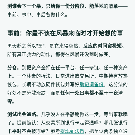
测谁会下一个暴，只给你一份
分阶段、能落地
的清单——
事前、事中、事后各做什么。
事前：你最不该在风暴来临时才开始想的事
黑天鹅之所以"黑"，是它来得突然，
反应的时间窗极短
。
所有真正救命的动作，都得在风暴还没到时做完。
分仓
。别把资产全押在任一平台、任一条链、任一种资产
上。一个朴素的拆法：日常进出放交易所，中期持有放热
钱包，长期不动放硬件钱包并写好
助记词备份
。这分法的
好处不是分散涨跌，而是
任何一处出事都不至于一夜清
零
。
测试出金通路
。几乎没人在平静期做这一步，等出事就晚
了。提前确认：从交易所到银行卡走得通吗？哪几张银行
卡平时不会被冻结？参考
提现到法币
，把至少两条独立通