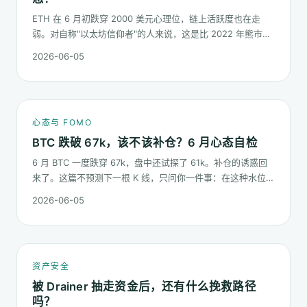
ETH 在 6 月初跌穿 2000 美元心理位，链上活跃度也在走
弱。对自称"以太坊信仰者"的人来说，这是比 2022 年熊市更
微妙的一次心态测试：它不是一根明显的大阴线，而是一段被
2026-06-05
慢慢磨低的价格。
心态与 FOMO
BTC 跌破 67k，该不该补仓？6 月心态自检
6 月 BTC 一度跌穿 67k，盘中还试探了 61k。补仓的诱惑回
来了。这篇不预测下一根 K 线，只问你一件事：在这种水位面
对"逢低买入"的冲动，你的心态该按哪几条规矩走。
2026-06-05
资产安全
被 Drainer 抽走资金后，还有什么挽救路径
吗？