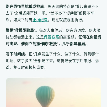
别在恐慌里抗单或抄底
。黑天鹅的特点是"看起来跌不下
去了"之后还能再跌一半。"差不多了"的判断都极不可
靠。如果平时有
止损纪律
，现在就按规则执行。
警惕"救援型骗局"
。每次大事件后，伪官方退款、伪客服
协助都会涌上来。这是
假冒客服
的高发期。
任何在你最慌
时出现、催你立刻操作的"救援"，几乎都是骗局
。
写下时间线
。把"几点发生了什么、做了什么、转到哪个
地址、转了多少"全部记下来。这份记录在事后申报、诉
讼、复盘时都极其重要。