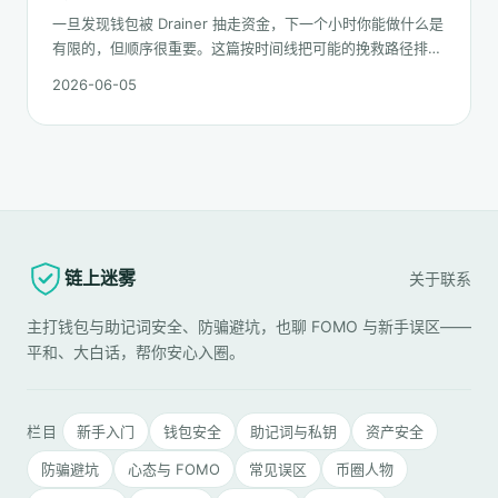
一旦发现钱包被 Drainer 抽走资金，下一个小时你能做什么是
有限的，但顺序很重要。这篇按时间线把可能的挽救路径排一
遍：链上追踪、平台冻结请求、合规报案、混币器盲点的现
2026-06-05
实，以及更长期的善后。
链上迷雾
关于
联系
主打钱包与助记词安全、防骗避坑，也聊 FOMO 与新手误区——
平和、大白话，帮你安心入圈。
栏目
新手入门
钱包安全
助记词与私钥
资产安全
防骗避坑
心态与 FOMO
常见误区
币圈人物