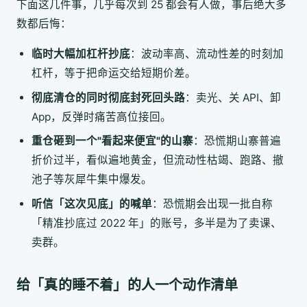
下面这几件事，几乎每次到 25 都会有人做，事后绝大多
数都后悔：
临时大幅加杠杆抄底
：波动率高、流动性差的时刻加
杠杆，等于把命运交给短期价差。
彻底清仓的同时彻底封死回头路
：卖光、关 API、卸
App，反弹时痛苦高位接回。
重仓砸到一个"看起来便宜"的山寨
：恐慌期山寨普遍
折价过半，看似遍地黄金，但流动性枯竭、跑路、撤
池子等灰犀牛集中爆发。
听信「这次见底」的喊单
：恐慌期会出现一批自称
「精准抄底过 2022 年」的账号，多半是为了卖课、
卖群。
给「真的睡不着」的人一个动作清单