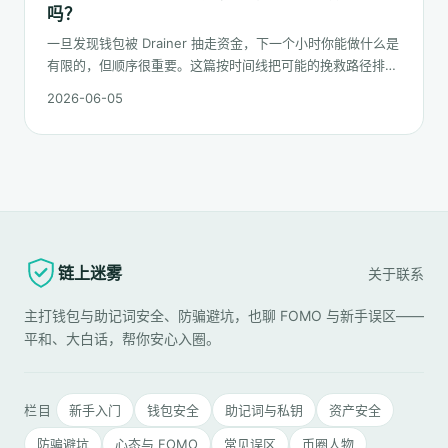
吗？
一旦发现钱包被 Drainer 抽走资金，下一个小时你能做什么是
有限的，但顺序很重要。这篇按时间线把可能的挽救路径排一
遍：链上追踪、平台冻结请求、合规报案、混币器盲点的现
2026-06-05
实，以及更长期的善后。
链上迷雾
关于
联系
主打钱包与助记词安全、防骗避坑，也聊 FOMO 与新手误区——
平和、大白话，帮你安心入圈。
栏目
新手入门
钱包安全
助记词与私钥
资产安全
防骗避坑
心态与 FOMO
常见误区
币圈人物