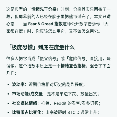
这是典型的「
情绪先于价格
」时刻：价格其实只回撤了一
段，但屏幕前的人已经在脑子里把熊市过完了。本文只讲
心态——当
Fear & Greed 指数
这种公开数字告诉你「大
家都在慌」时，你应该怎么用它，又不该怎么用它。
「极度恐慌」到底在度量什么
很多人把它当成「便宜信号」或「危险信号」直接用，是
误读。这个指数本质上是一个
情绪复合指标
，混合了下面
几样：
波动率
：近期价格相对历史的剧烈程度；
市场动能/成交量
：是不是单边下跌、放量出货；
社交媒体情绪
：推特、Reddit 的看空/看多词频；
比特币占比变化
：山寨被砸时 BTC.D 通常上升；