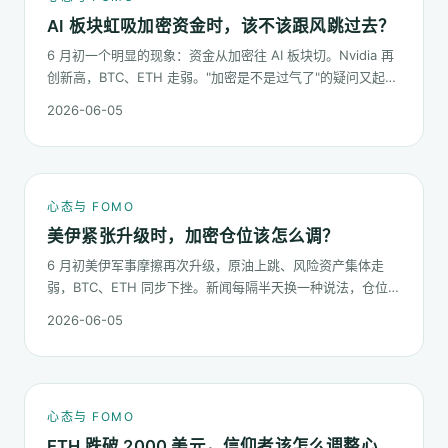
AI 板块虹吸加密资金时，该不该跟风跳过去？
6 月初一个明显的现象：资金从加密往 AI 板块切。Nvidia 再
创新高，BTC、ETH 走弱。"加密是不是过气了"的疑问又起来
了。这篇不预测哪个板块下半年更猛，只回答：板块虹吸时，
2026-06-05
你的心态该怎么稳。
心态与 FOMO
美伊紧张升级时，加密仓位该怎么调？
6 月初美伊军事摩擦再次升级，原油上跳、风险资产集体走
弱，BTC、ETH 同步下挫。新闻每隔半天换一种说法，仓位却
不能每隔半天换一次。这篇梳理在地缘冲击下，加密持仓应当
2026-06-05
按哪几条规矩走。
心态与 FOMO
ETH 跌破 2000 美元，信仰者该怎么调整心