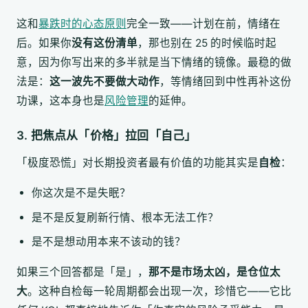
这和
暴跌时的心态原则
完全一致——计划在前，情绪在
后。如果你
没有这份清单
，那也别在 25 的时候临时起
意，因为你写出来的多半就是当下情绪的镜像。最稳的做
法是：
这一波先不要做大动作
，等情绪回到中性再补这份
功课，这本身也是
风险管理
的延伸。
3. 把焦点从「价格」拉回「自己」
「极度恐慌」对长期投资者最有价值的功能其实是
自检
：
你这次是不是失眠？
是不是反复刷新行情、根本无法工作？
是不是想动用本来不该动的钱？
如果三个回答都是「是」，
那不是市场太凶，是仓位太
大
。这种自检每一轮周期都会出现一次，珍惜它——它比