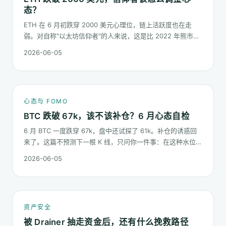
态？
ETH 在 6 月初跌穿 2000 美元心理位，链上活跃度也在走
弱。对自称"以太坊信仰者"的人来说，这是比 2022 年熊市更
微妙的一次心态测试：它不是一根明显的大阴线，而是一段被
2026-06-05
慢慢磨低的价格。
心态与 FOMO
BTC 跌破 67k，该不该补仓？6 月心态自检
6 月 BTC 一度跌穿 67k，盘中还试探了 61k。补仓的诱惑回
来了。这篇不预测下一根 K 线，只问你一件事：在这种水位面
对"逢低买入"的冲动，你的心态该按哪几条规矩走。
2026-06-05
资产安全
被 Drainer 抽走资金后，还有什么挽救路径