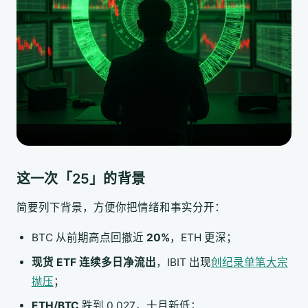
这一次「25」的背景
简要列下背景，方便你把情绪和事实分开：
BTC 从前期高点回撤近
20%
，ETH 更深；
现货 ETF 连续多日净流出
，IBIT 出现
创纪录单笔大宗
抛压
；
ETH/BTC
跌到 0.027，十月新低；